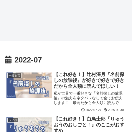
2022-07
【これ好き！】辻村深月『名前探
一般文芸
しの放課後』が好きで好きで好き
だから全人類に読んでほしい！
私が世界で一番好きな『名前探しの放課
後』の魅力をネタバレなしで全てお伝え
します！ 最高だから全人類に読んでほ
しい！ 記事の最後には『名前探しの放
2022.07.27
2025.09.30
課後』が気に入った方におすすめの作品
も紹介しています。
【これ好き！】白鳥士郎『りゅう
ラノベ
おうのおしごと！』のここがおす
すめ