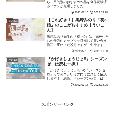
ら、目的別のおすすめ作品を全作読破済
みファンが厳選しました！
2022.07.16
2024.03.20
【これ好き！】黒崎みのり『初×
少女漫画
婚』のここがおすすめ【ういこ
ん】
黒崎みのり先生の『初×婚』は、高校生た
ちが最強のカップルを目指して競い合う
物語。変わった設定ですが、中身はすご
くキュンキュンする王道の少女漫画！
2022.07.16
2025.11.08
そんな『初×婚』の魅力をネタバレなしで
ご紹介します！ 記事の最後には『初×
『かげきしょうじょ!!』シーズン
少女漫画
婚』が気に入った方におすすめの作品も
ゼロは読む一択！
紹介しています。
『かげきじょうじょ!!』の「シーズンゼ
ロ」って何？という方向けに詳しく解説
します！ 結論、「シーズンゼロ」は必
読です！
2022.07.15
2023.12.05
スポンサーリンク