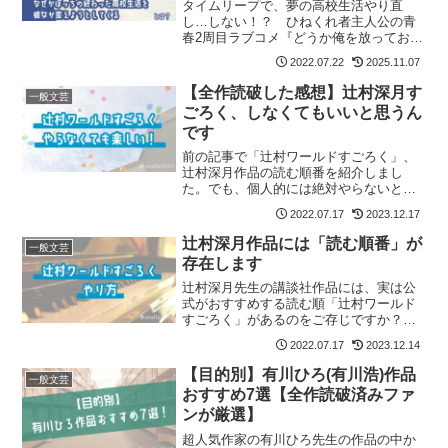
タイムリープで、夢の高校生活やり直
し…しない！？ ひねくれ者主人公の青
春2周目ラブコメ『どうか俺を放っておい
てくれ』（ぼちかの）の魅力をネタバレ
2022.07.22
2025.11.07
なしでご紹介します！ 記事の最後には
「ぼちかの」が気に入った方におすすめ
【全作読破した感想】辻村深月す
一般文芸
の作品も紹介しています。
ごろく、しなくてもいいと思うん
です
前の記事で「辻村ワールドすごろく」、
辻村深月作品の読む順番を紹介しまし
た。でも、個人的には絶対やらないとい
けない…とは思っていなくて。今回はそ
2022.07.17
2023.12.17
の話をしたいと思います。
辻村深月作品には「読む順番」が
一般文芸
存在します
辻村深月先生の講談社作品には、実は公
式がおすすめする読む順「辻村ワールド
すごろく」があるのをご存じですか？
この記事ではその「辻村ワールドすごろ
2022.07.17
2023.12.14
く」について詳しく説明します！
【目的別】有川ひろ(有川浩)作品
一般文芸
おすすめ7選【全作読破済みファ
ンが厳選】
超人気作家の有川ひろ先生の作品の中か