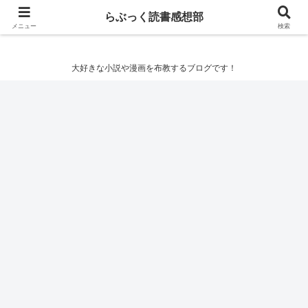
らぶっく読書感想部
らぶっく読書感想部
メニュー
検索
大好きな小説や漫画を布教するブログです！