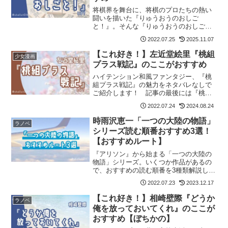
将棋界を舞台に、将棋のプロたちの熱い
闘いを描いた『りゅうおうのおしご
と！』。そんな『りゅうおうのおしご
と！』の魅力をネタバレなしでお伝えし
2022.07.25
2025.11.07
ます。記事の最後には『りゅうおうのお
しごと！』が気に入った方におすすめの
【これ好き！】左近堂絵里『桃組
少女漫画
作品も紹介しています。
プラス戦記』のここがおすすめ
ハイテンション和風ファンタジー、『桃
組プラス戦記』の魅力をネタバレなしで
ご紹介します！ 記事の最後には『桃組
プラス戦記』が気に入った方におすすめ
2022.07.24
2024.08.24
の作品も紹介しています。
時雨沢恵一「一つの大陸の物語」
ラノベ
シリーズ読む順番おすすめ3選！
【おすすめルート】
『アリソン』から始まる「一つの大陸の
物語」シリーズ。いくつか作品があるの
で、おすすめの読む順番を3種類解説しま
す！
2022.07.23
2023.12.17
【これ好き！】相崎壁際『どうか
ラノベ
俺を放っておいてくれ』のここが
おすすめ【ぼちかの】