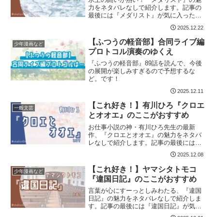
力をネタバレなしで紹介します。記事の
最後には『メダリスト』が気に入った方
におすすめの作品も紹介しています。
2025.12.22
【ふつうの軽音部】合同ライブ編
少年漫画など
プロトコル演奏のゆくえ
『ふつうの軽音部』89話を読んで、今後
の展開が楽しみすぎるので予想するな
ど。です！
2025.12.11
【これ好き！】有川ひろ『クロエ
一般文芸
とオオエ』のここがおすすめ
お仕事小説の神・有川ひろ先生の最新
作、『クロエとオオエ』の魅力をネタバ
レなしで紹介します。記事の最後には
『クロエとオオエ』が気に入った方にお
2025.12.08
すすめの作品も紹介しています。
【これ好き！】ヤマシタトモコ
少年漫画など
『違国日記』のここがおすすめ
言葉が心にすーっとしみわたる、『違国
日記』の魅力をネタバレなしで紹介しま
す。記事の最後には『違国日記』が気に
入った方におすすめの作品も紹介してい