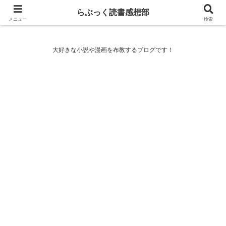
らぶっく読書感想部
らぶっく読書感想部
メニュー
検索
大好きな小説や漫画を布教するブログです！