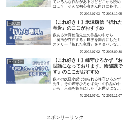
ていろんな作品があるけどどこから読め
ば…？ そんな初心者さん向けに各作品
の解説と読む順番をお伝えします！
2022.07.03
2023.12.05
【これ好き！】米澤穂信『折れた
一般文芸
竜骨』のここがおすすめ
数ある米澤穂信先生の作品の中から、
「魔法が存在する」世界を舞台にしたミ
ステリー『折れた竜骨』をネタバレなし
でご紹介します。ミステリー好きの方は
2022.07.02
2025.09.30
もちろん、ファンタジー好き、中世ヨー
ロッパ好きの方も必見です。記事の最後
【これ好き！】峰守ひろかず『お
ライト文芸
には『折れた竜骨』が気に入った方にお
世話になっております。陰陽課で
すすめの作品も紹介しています。
す』のここがおすすめ
数々の妖怪小説で知られる峰守ひろかず
先生。その峰守ひろかず先生の作品の中
から、京都を舞台にした『お世話になっ
ております。陰陽課です』をネタバレな
2022.07.01
2025.11.07
しでご紹介します。記事の最後には「陰
陽課」が気に入った方におすすめの作品
も紹介しています。
スポンサーリンク