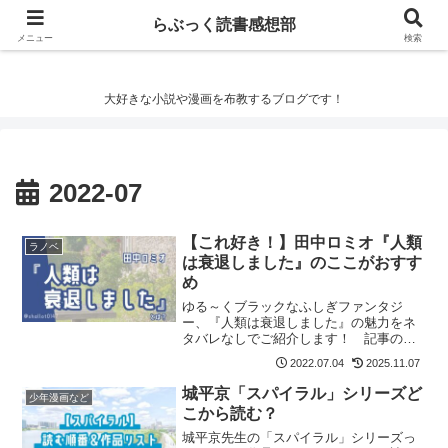
らぶっく読書感想部
らぶっく読書感想部
メニュー
検索
大好きな小説や漫画を布教するブログです！
2022-07
【これ好き！】田中ロミオ『人類
ラノベ
は衰退しました』のここがおすす
め
ゆる～くブラックなふしぎファンタジ
ー、『人類は衰退しました』の魅力をネ
タバレなしでご紹介します！ 記事の最
後には『人類は衰退しました』が気に入
2022.07.04
2025.11.07
った方におすすめの作品も紹介していま
す。
城平京「スパイラル」シリーズど
少年漫画など
こから読む？
城平京先生の「スパイラル」シリーズっ