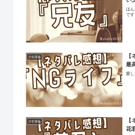
ほん
です
【
少女漫画
最
愛し
【
少女漫画
花