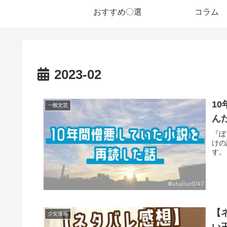
おすすめ〇選
コラム
2023-02
1
一般文芸
ん
『ぼ
けの
す。
【
少女漫画
い