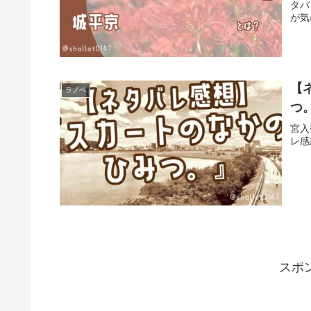
タバ
が気
【
ラノベ
つ
宮入
レ感
スポ