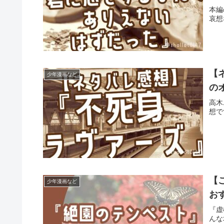
本編
哀想
【
少年漫画など
の
高木
想で
【
少年漫画など
お
『虚
んな