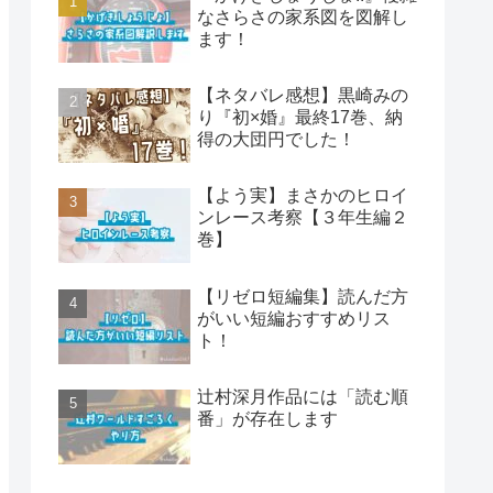
なさらさの家系図を図解し
ます！
【ネタバレ感想】黒崎みの
り『初×婚』最終17巻、納
得の大団円でした！
【よう実】まさかのヒロイ
ンレース考察【３年生編２
巻】
【リゼロ短編集】読んだ方
がいい短編おすすめリス
ト！
辻村深月作品には「読む順
番」が存在します