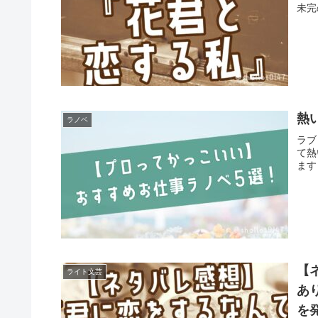
未完
熱
ラノベ
ラブ
て熱
ます
【
ライト文芸
あ
を