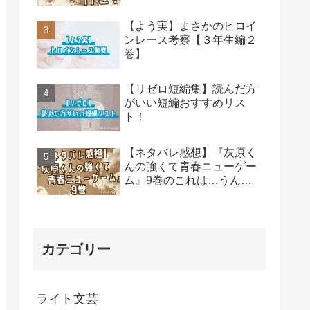
【よう実】まさかのヒロイ
ンレース考察【３年生編２
巻】
【リゼロ短編集】読んだ方
がいい短編おすすめリス
ト！
【ネタバレ感想】『灰原く
んの強くて青春ニューゲー
ム』9巻のこれは…うん…
カテゴリー
ライト文芸