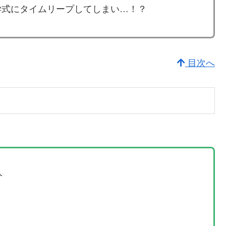
学式にタイムリープしてしまい…！？
目次へ
人