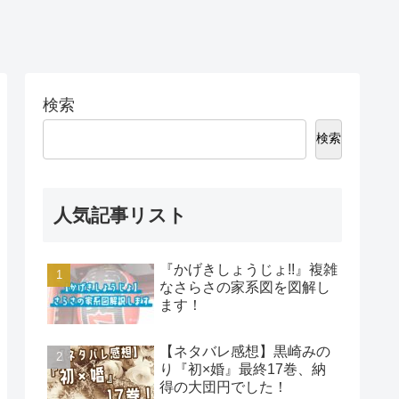
検索
検索
人気記事リスト
『かげきしょうじょ!!』複雑
なさらさの家系図を図解し
ます！
【ネタバレ感想】黒崎みの
り『初×婚』最終17巻、納
得の大団円でした！