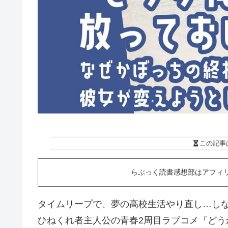
この記事
らぶっく読書感想部はアフィ
タイムリープで、夢の高校生活やり直し…し
ひねくれ者主人公の青春2周目ラブコメ『ど