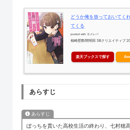
どうか俺を放っておいてくれ
てくる
posted with
ヨメレバ
相崎壁際/間明田 SBクリエイティブ 20
楽天ブックスで探す
Am
あらすじ
あらすじ
ぼっちを貫いた高校生活の終わり、七村穂