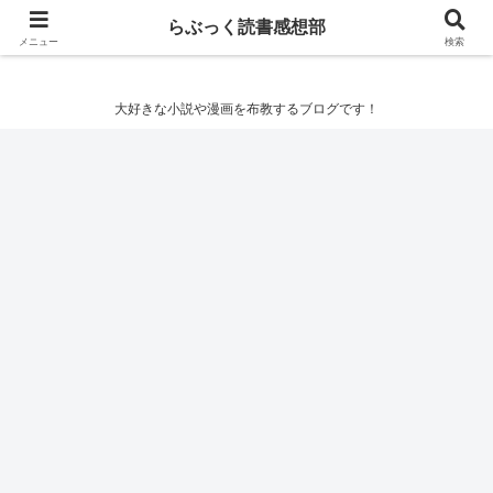
らぶっく読書感想部
らぶっく読書感想部
メニュー
検索
大好きな小説や漫画を布教するブログです！