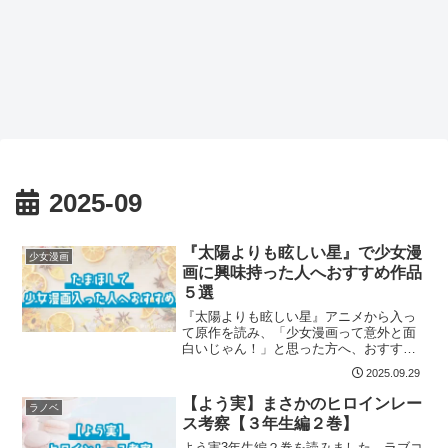
2025-09
『太陽よりも眩しい星』で少女漫
少女漫画
画に興味持った人へおすすめ作品
５選
『太陽よりも眩しい星』アニメから入っ
て原作を読み、「少女漫画って意外と面
白いじゃん！」と思った方へ、おすすめ
の作品をご紹介します！
2025.09.29
【よう実】まさかのヒロインレー
ラノベ
ス考察【３年生編２巻】
よう実3年生編２巻を読みました…ラブコ