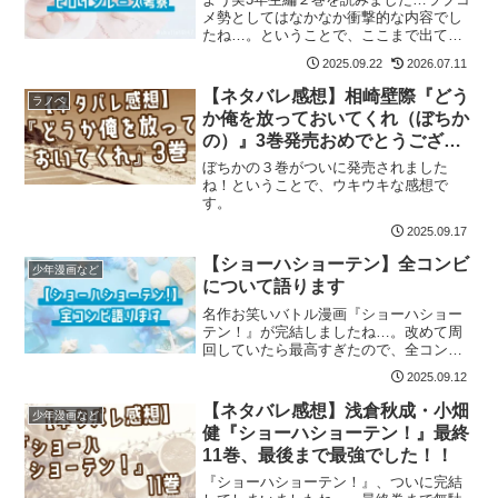
メ勢としてはなかなか衝撃的な内容でし
たね…。ということで、ここまで出てき
たヒロインたちをおさらいしつつ、本命
2025.09.22
2026.07.11
２人について考えるなど。
【ネタバレ感想】相崎壁際『どう
ラノベ
か俺を放っておいてくれ（ぼちか
の）』3巻発売おめでとうござい
ます記念感想
ぼちかの３巻がついに発売されました
ね！ということで、ウキウキな感想で
す。
2025.09.17
【ショーハショーテン】全コンビ
少年漫画など
について語ります
名作お笑いバトル漫画『ショーハショー
テン！』が完結しましたね…。改めて周
回していたら最高すぎたので、全コンビ
について語ります。
2025.09.12
【ネタバレ感想】浅倉秋成・小畑
少年漫画など
健『ショーハショーテン！』最終
11巻、最後まで最強でした！！
『ショーハショーテン！』、ついに完結