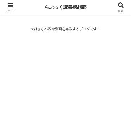
らぶっく読書感想部
らぶっく読書感想部
メニュー
検索
大好きな小説や漫画を布教するブログです！