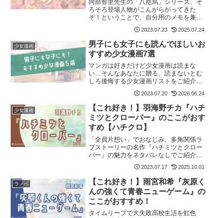
阿部智里先生の「八咫烏」シリーズ、そ
ろそろ登場人物がこんがらがってきた
ぞ！ということで、自分用のメモを兼ね
て家系図を作成しました。
2023.07.23
2025.07.24
男子にも女子にも読んでほしいお
少女漫画
すすめ少女漫画7選
マンガは好きだけど少女漫画は読まな
い…そんなあなたに贈る、読まないとむ
しろ後悔する少女漫画リストをご紹介し
ます！
2023.07.20
2026.06.24
【これ好き！】羽海野チカ『ハチ
少女漫画
ミツとクローバー』のここがおす
すめ【ハチクロ】
「全員片想い」でおなじみ、多角関係ラ
ブストーリーの名作『ハチミツとクロー
バー』の魅力をネタバレなしでご紹介し
ます！ 記事の最後には「ハチクロ」が
2023.07.17
2025.10.01
気に入った方におすすめの作品も紹介し
ています。
【これ好き！】雨宮和希『灰原く
ラノベ
んの強くて青春ニューゲーム』の
ここがおすすめ！
タイムリープで大失敗高校生活を虹色