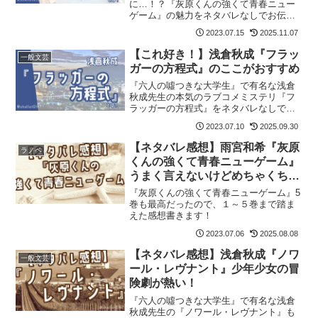
に…！？『灰原くんの強くて青春ニュー
ゲーム』の魅力をネタバレなしでお伝え
します。記事の最後には「灰原くん」が
2023.07.15
2025.11.07
気に入った方におすすめの作品も紹介し
ています。
【これ好き！】浅倉秋成『フラッ
一般文芸
ガーの方程式』のここがおすすめ
『六人の噓つきな大学生』で有名な浅倉
秋成先生の本気のラブコメミステリ『フ
ラッガーの方程式』をネタバレなしで紹
介します。めちゃ面白いよ！ 記事の最
2023.07.10
2025.09.30
後には『フラッガーの方程式』が気に入
った方におすすめの作品も紹介していま
【ネタバレ感想】雨宮和希『灰原
ラノベ
す。
くんの強くて青春ニューゲーム』
うまく言えないけどめちゃくちゃ
好きだ～！
『灰原くんの強くて青春ニューゲーム』5
巻も最高だったので、１～５巻まで踏ま
えた感想書きます！
2023.07.06
2025.08.08
【ネタバレ感想】浅倉秋成『ノワ
一般文芸
ール・レヴナント』少年少女の冒
険劇が熱い！
『六人の噓つきな大学生』で有名な浅倉
秋成先生の『ノワール・レヴナント』も