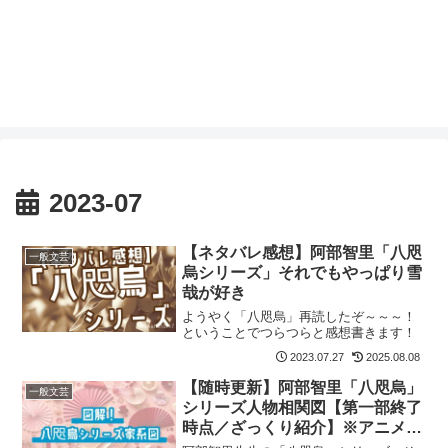
2023-07
【ネタバレ感想】阿部智里「八咫
一般文芸
烏シリーズ」それでもやっぱり雪
哉が好き
ようやく「八咫烏」再読したぞ～～～！
ということでつらつらと感想書きます！
2023.07.27
2025.08.08
【随時更新】阿部智里「八咫烏」
一般文芸
シリーズ人物相関図【第一部終了
時点／ざっくり紹介】※アニメネ
タバレあり