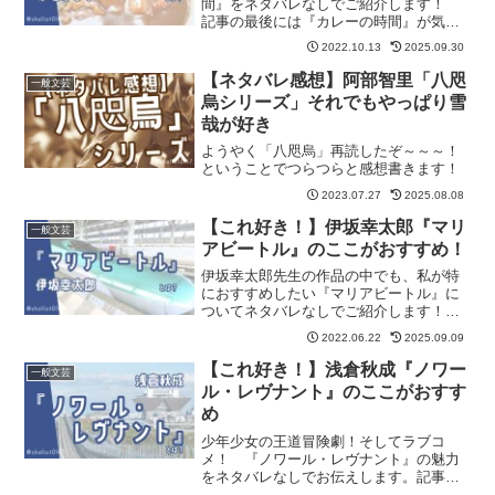
間』をネタバレなしでご紹介します！
記事の最後には『カレーの時間』が気に
入った方におすすめの作品も紹介してい
2022.10.13
2025.09.30
ます。
【ネタバレ感想】阿部智里「八咫
一般文芸
烏シリーズ」それでもやっぱり雪
哉が好き
ようやく「八咫烏」再読したぞ～～～！
ということでつらつらと感想書きます！
2023.07.27
2025.08.08
【これ好き！】伊坂幸太郎『マリ
一般文芸
アビートル』のここがおすすめ！
伊坂幸太郎先生の作品の中でも、私が特
におすすめしたい『マリアビートル』に
ついてネタバレなしでご紹介します！
独特の疾走感でぐいぐい引き込まれ、読
2022.06.22
2025.09.09
み始めたらページをめくる手が止まらな
い作品です！ 記事の最後には『マリア
【これ好き！】浅倉秋成『ノワー
一般文芸
ビートル』が気に入った方におすすめの
ル・レヴナント』のここがおすす
作品も紹介しています。
め
少年少女の王道冒険劇！そしてラブコ
メ！ 『ノワール・レヴナント』の魅力
をネタバレなしでお伝えします。記事の
最後には『ノワール・レヴナント』が気