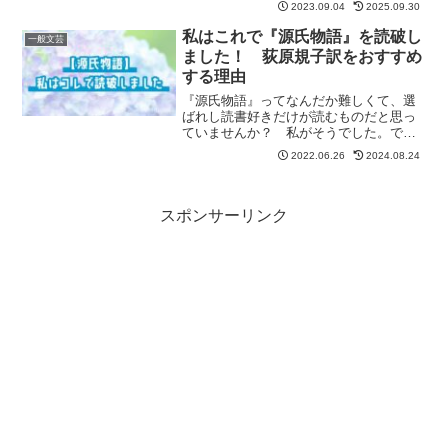
2023.09.04
2025.09.30
に入った方におすすめの作品も紹介して
います。
私はこれで『源氏物語』を読破し
一般文芸
ました！ 荻原規子訳をおすすめ
する理由
『源氏物語』ってなんだか難しくて、選
ばれし読書好きだけが読むものだと思っ
ていませんか？ 私がそうでした。で
も、そんなことはありません！ こんな
2022.06.26
2024.08.24
私でも読破できた荻原規子訳を全力でお
すすめします！！
スポンサーリンク