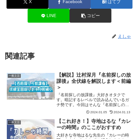
X
Facebook
はてブ
LINE
コピー
えしゃ
関連記事
【解説】辻村深月『名前探しの放
一般文芸
課後』全伏線を解説します＜前編
＞
『名前探しの放課後』大好きオタクで
す。暗記するレベルで読み込んでいるガ
チ勢です。今回はそんな『名前探しの放
課後』に張り巡らされた伏線を全解説
2024.01.05
2024.01.13
（！）したいと思います。
【これ好き！】寺地はるな『カレ
一般文芸
ーの時間』のここがおすすめ
大好きな寺地はるな先生の『カレーの時