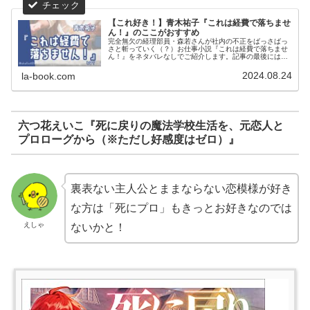
【これ好き！】青木祐子『これは経費で落ちませ
ん！』のここがおすすめ
完全無欠の経理部員・森若さんが社内の不正をばっさばっ
さと斬っていく（？）お仕事小説『これは経費で落ちませ
ん！』をネタバレなしでご紹介します。記事の最後には
『これは経費で落ちません！』が気に入った方におすすめ
の作品も紹介しています。
2024.08.24
la-book.com
六つ花えいこ『死に戻りの魔法学校生活を、元恋人と
プロローグから（※ただし好感度はゼロ）』
裏表ない主人公とままならない恋模様が好き
な方は「死にプロ」もきっとお好きなのでは
えしゃ
ないかと！