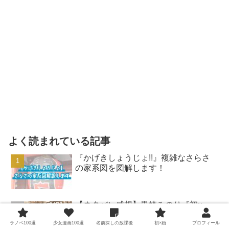
よく読まれている記事
『かげきしょうじょ!!』複雑なさらさ
の家系図を図解します！
【ネタバレ感想】黒崎みのり『初×
婚』最終17巻、納得の大団円でした！
ラノベ100選
少女漫画100選
名前探しの放課後
初×婚
プロフィール