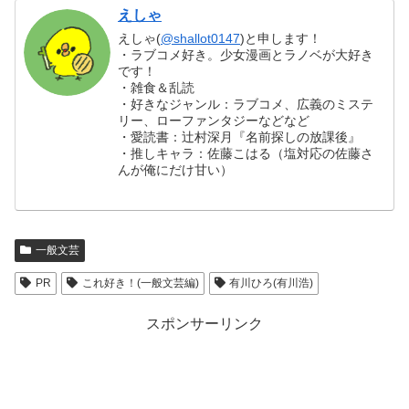
えしゃ
えしゃ(
@shallot0147
)と申します！
・ラブコメ好き。少女漫画とラノベが大好き
です！
・雑食＆乱読
・好きなジャンル：ラブコメ、広義のミステ
リー、ローファンタジーなどなど
・愛読書：辻村深月『名前探しの放課後』
・推しキャラ：佐藤こはる（塩対応の佐藤さ
んが俺にだけ甘い）
一般文芸
PR
これ好き！(一般文芸編)
有川ひろ(有川浩)
スポンサーリンク