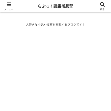
らぶっく読書感想部
らぶっく読書感想部
メニュー
検索
大好きな小説や漫画を布教するブログです！