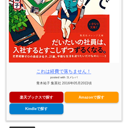
これは経費で落ちません！
posted with
ヨメレバ
青木祐子 集英社 2016年05月20日頃
楽天ブックスで探す
Amazonで探す
Kindleで探す