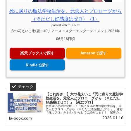
死に戻りの魔法学校生活を、元恋人とプロローグから
（※ただし好感度はゼロ）（1）
posted with
ヨメレバ
六つ花えいこ/秋鹿ユギリ アース・スターエンターテイメント 2021年
06月16日頃
楽天ブックスで探す
Amazonで探す
Kindleで探す
【これ好き！】六つ花えいこ『死に戻りの魔法学
校生活を、元恋人とプロローグから （※ただし
好感度はゼロ）』【死にプロ】
すれ違い恋の決定版…！『死に戻りの魔法学校生活を、元
恋人とプロローグから （※ただし好感度はゼロ）』、通称
「死にプロ」をネタバレなしでご紹介します！ 記事の最
後には「死にプロ」が気に入った方におすすめの作品も紹
2026.01.16
la-book.com
介しています。