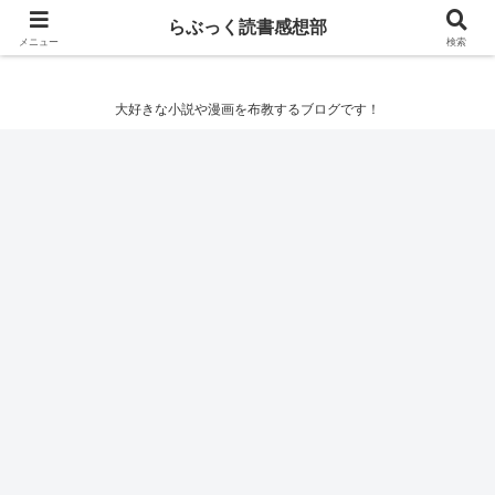
らぶっく読書感想部
らぶっく読書感想部
メニュー
検索
大好きな小説や漫画を布教するブログです！