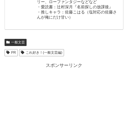
リー、ローファンタジーなどなど
・愛読書：辻村深月『名前探しの放課後』
・推しキャラ：佐藤こはる（塩対応の佐藤さ
んが俺にだけ甘い）
一般文芸
PR
これ好き！(一般文芸編)
スポンサーリンク