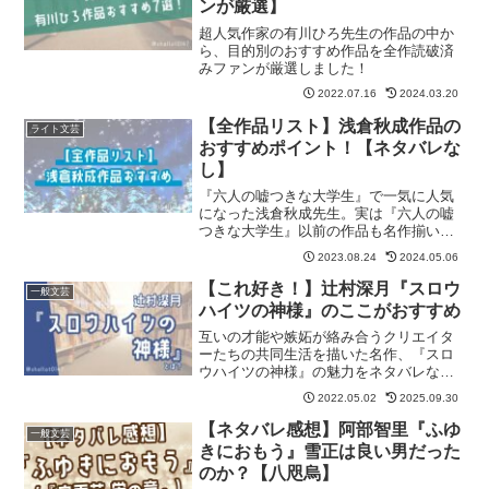
ンが厳選】
超人気作家の有川ひろ先生の作品の中か
ら、目的別のおすすめ作品を全作読破済
みファンが厳選しました！
2022.07.16
2024.03.20
【全作品リスト】浅倉秋成作品の
ライト文芸
おすすめポイント！【ネタバレな
し】
『六人の嘘つきな大学生』で一気に人気
になった浅倉秋成先生。実は『六人の嘘
つきな大学生』以前の作品も名作揃いな
のをご存じですか…！？ということで全
2023.08.24
2024.05.06
作ざくっと紹介していきます！！
【これ好き！】辻村深月『スロウ
一般文芸
ハイツの神様』のここがおすすめ
互いの才能や嫉妬が絡み合うクリエイタ
ーたちの共同生活を描いた名作、『スロ
ウハイツの神様』の魅力をネタバレなし
でお伝えします！ 記事の最後に『スロ
2022.05.02
2025.09.30
ウハイツの神様』が気に入った方におす
すめの作品も紹介しています。
【ネタバレ感想】阿部智里『ふゆ
一般文芸
きにおもう』雪正は良い男だった
のか？【八咫烏】