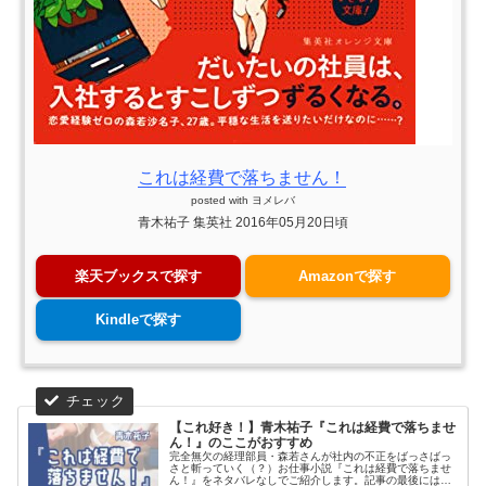
これは経費で落ちません！
posted with
ヨメレバ
青木祐子 集英社 2016年05月20日頃
楽天ブックスで探す
Amazonで探す
Kindleで探す
【これ好き！】青木祐子『これは経費で落ちませ
ん！』のここがおすすめ
完全無欠の経理部員・森若さんが社内の不正をばっさばっ
さと斬っていく（？）お仕事小説『これは経費で落ちませ
ん！』をネタバレなしでご紹介します。記事の最後には