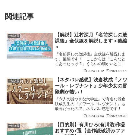
関連記事
【解説】辻村深月『名前探しの放
一般文芸
課後』全伏線を解説します＜後編
＞
『名前探しの放課後』全伏線を解説しま
す、後編です！ ここからは「こんなと
こあったっけ？」くらいの細かいところ
までちみちみと拾っていきたいと思いま
2024.01.12
2024.01.15
す。
【ネタバレ感想】浅倉秋成『ノワ
一般文芸
ール・レヴナント』少年少女の冒
険劇が熱い！
『六人の噓つきな大学生』で有名な浅倉
秋成先生の『ノワール・レヴナント』も
最高だったので、ネタバレ感想です！
2023.07.04
2025.09.30
【目的別】有川ひろ(有川浩)作品
一般文芸
おすすめ7選【全作読破済みファ