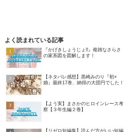
よく読まれている記事
『かげきしょうじょ!!』複雑なさらさ
の家系図を図解します！
【ネタバレ感想】黒崎みのり『初×
婚』最終17巻、納得の大団円でした！
【よう実】まさかのヒロインレース考
察【３年生編２巻】
【リゼロ短編集】読んだ方がいい短編