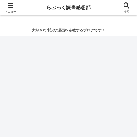
らぶっく読書感想部
らぶっく読書感想部
メニュー
検索
大好きな小説や漫画を布教するブログです！