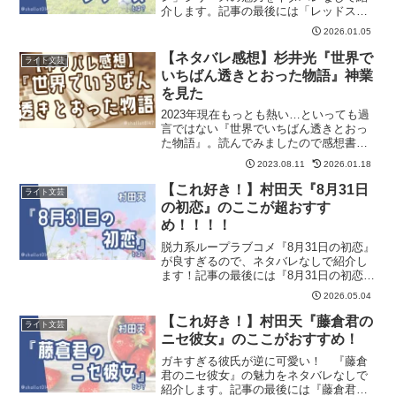
介します。記事の最後には「レッドスワ
ン」シリーズが気に入った方におすすめ
2026.01.05
の作品も紹介しています。
【ネタバレ感想】杉井光『世界で
ライト文芸
いちばん透きとおった物語』神業
を見た
2023年現在もっとも熱い…といっても過
言ではない『世界でいちばん透きとおっ
た物語』。読んでみましたので感想書き
ます！
2023.08.11
2026.01.18
【これ好き！】村田天『8月31日
ライト文芸
の初恋』のここが超おすす
め！！！！
脱力系ループラブコメ『8月31日の初恋』
が良すぎるので、ネタバレなしで紹介し
ます！記事の最後には『8月31日の初恋』
が気に入った方におすすめの作品も紹介
2026.05.04
しています。
【これ好き！】村田天『藤倉君の
ライト文芸
ニセ彼女』のここがおすすめ！
ガキすぎる彼氏が逆に可愛い！ 『藤倉
君のニセ彼女』の魅力をネタバレなしで
紹介します。記事の最後には『藤倉君の