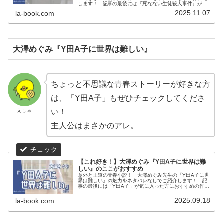
します！ 記事の最後には『死なない生徒殺人事件』が気
に入った方におすすめの作品も紹介しています。
2025.11.07
la-book.com
大澤めぐみ『Y田A子に世界は難しい』
ちょっと不思議な青春ストーリーが好きな方
は、「Y田A子」もぜひチェックしてくださ
えしゃ
い！
主人公はまさかのアレ。
【これ好き！】大澤めぐみ『Y田A子に世界は難
しい』のここがおすすめ
意外と王道の青春小説！ 大澤めぐみ先生の『Y田A子に世
界は難しい』の魅力をネタバレなしでご紹介します！ 記
事の最後には「Y田A子」が気に入った方におすすめの作品
も紹介しています。
2025.09.18
la-book.com