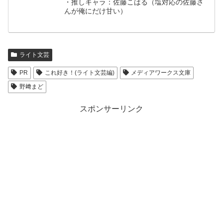
・推しキャラ：佐藤こはる（塩対応の佐藤さ
んが俺にだけ甘い）
ライト文芸
PR
これ好き！(ライト文芸編)
メディアワークス文庫
野﨑まど
スポンサーリンク