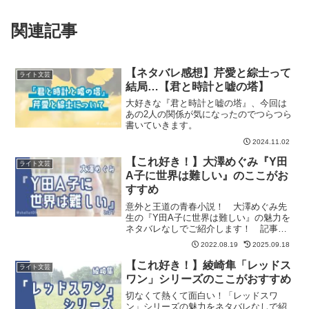
関連記事
【ネタバレ感想】芹愛と綜士って
ライト文芸
結局…【君と時計と嘘の塔】
大好きな『君と時計と嘘の塔』、今回は
あの2人の関係が気になったのでつらつら
書いていきます。
2024.11.02
【これ好き！】大澤めぐみ『Y田
ライト文芸
A子に世界は難しい』のここがお
すすめ
意外と王道の青春小説！ 大澤めぐみ先
生の『Y田A子に世界は難しい』の魅力を
ネタバレなしでご紹介します！ 記事の
最後には「Y田A子」が気に入った方にお
2022.08.19
2025.09.18
すすめの作品も紹介しています。
【これ好き！】綾崎隼「レッドス
ライト文芸
ワン」シリーズのここがおすすめ
切なくて熱くて面白い！「レッドスワ
ン」シリーズの魅力をネタバレなしで紹