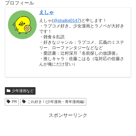
プロフィール
えしゃ
えしゃ(
@shallot0147
)と申します！
・ラブコメ好き。少女漫画とラノベが大好き
です！
・雑食＆乱読
・好きなジャンル：ラブコメ、広義のミステ
リー、ローファンタジーなどなど
・愛読書：辻村深月『名前探しの放課後』
・推しキャラ：佐藤こはる（塩対応の佐藤さ
んが俺にだけ甘い）
少年漫画など
PR
これ好き！(少年漫画・青年漫画編)
スポンサーリンク