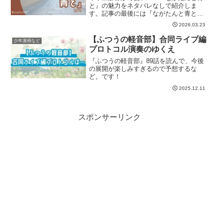
と』の魅力をネタバレなしで紹介しま
す。記事の最後には『ながたんと青と』
が気に入った方におすすめの作品も紹介
2026.03.23
しています。
【ふつうの軽音部】合同ライブ編
少年漫画など
プロトコル演奏のゆくえ
『ふつうの軽音部』89話を読んで、今後
の展開が楽しみすぎるので予想するな
ど。です！
2025.12.11
スポンサーリンク