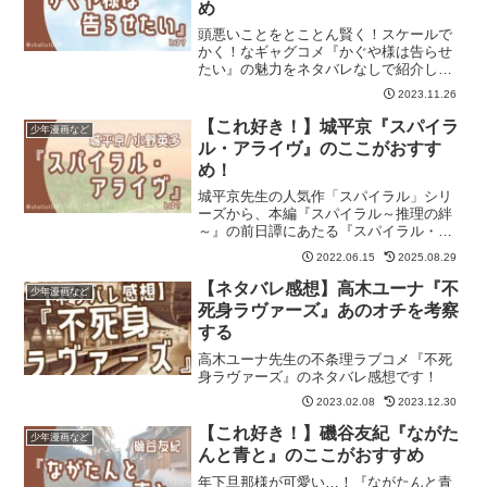
め
頭悪いことをとことん賢く！スケールで
かく！なギャグコメ『かぐや様は告らせ
たい』の魅力をネタバレなしで紹介しま
す。記事の最後には『かぐや様は告らせ
2023.11.26
たい』が気に入った方におすすめの作品
も紹介しています。
【これ好き！】城平京『スパイラ
少年漫画など
ル・アライヴ』のここがおすす
め！
城平京先生の人気作「スパイラル」シリ
ーズから、本編『スパイラル～推理の絆
～』の前日譚にあたる『スパイラル・ア
ライヴ』をネタバレなしでご紹介しま
2022.06.15
2025.08.29
す！ 記事の最後には「アライヴ」が気
に入った方におすすめの作品も紹介して
【ネタバレ感想】高木ユーナ『不
少年漫画など
います。
死身ラヴァーズ』あのオチを考察
する
高木ユーナ先生の不条理ラブコメ『不死
身ラヴァーズ』のネタバレ感想です！
2023.02.08
2023.12.30
【これ好き！】磯谷友紀『ながた
少年漫画など
んと青と』のここがおすすめ
年下旦那様が可愛い…！『ながたんと青