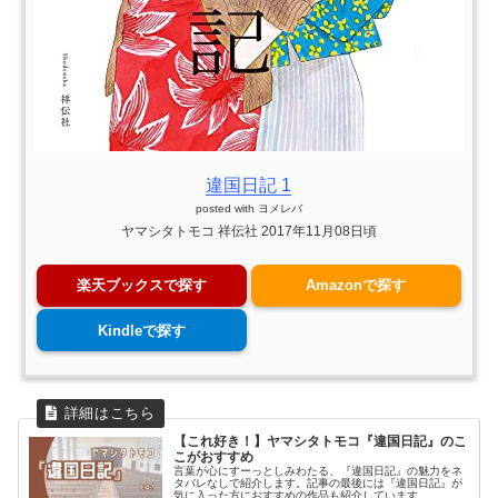
違国日記 1
posted with
ヨメレバ
ヤマシタトモコ 祥伝社 2017年11月08日頃
楽天ブックスで探す
Amazonで探す
Kindleで探す
【これ好き！】ヤマシタトモコ『違国日記』のこ
こがおすすめ
言葉が心にすーっとしみわたる、『違国日記』の魅力をネ
タバレなしで紹介します。記事の最後には『違国日記』が
気に入った方におすすめの作品も紹介しています。