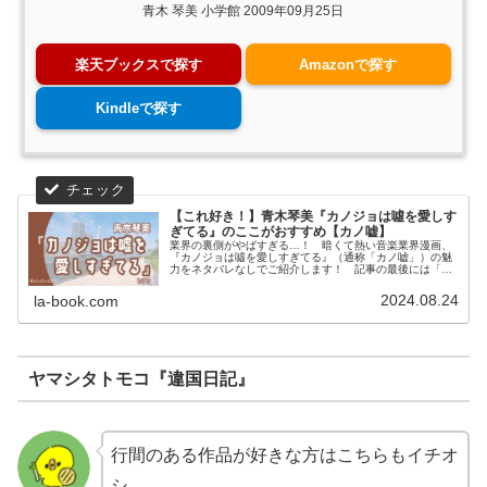
青木 琴美 小学館 2009年09月25日
楽天ブックスで探す
Amazonで探す
Kindleで探す
【これ好き！】青木琴美『カノジョは噓を愛しす
ぎてる』のここがおすすめ【カノ嘘】
業界の裏側がやばすぎる…！ 暗くて熱い音楽業界漫画、
『カノジョは噓を愛しすぎてる』（通称「カノ嘘」）の魅
力をネタバレなしでご紹介します！ 記事の最後には「カ
ノ嘘」が気に入った方におすすめの作品も紹介していま
す。
2024.08.24
la-book.com
ヤマシタトモコ『違国日記』
行間のある作品が好きな方はこちらもイチオ
シ