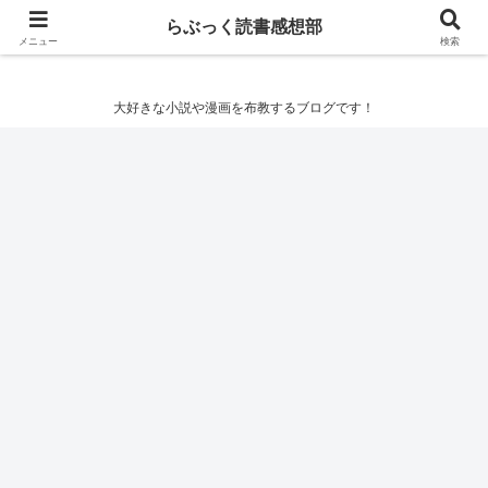
らぶっく読書感想部
らぶっく読書感想部
メニュー
検索
大好きな小説や漫画を布教するブログです！