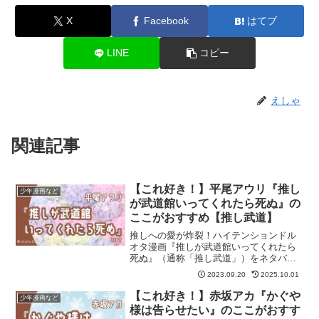
X
Facebook
はてブ
LINE
コピー
えしゃ
関連記事
【これ好き！】平尾アウリ『推し
少年漫画など
が武道館いってくれたら死ぬ』の
ここがおすすめ【推し武道】
推しへの愛が炸裂！ハイテンションドル
オタ漫画『推しが武道館いってくれたら
死ぬ』（通称「推し武道」）をネタバレ
なしで紹介します。記事の最後には「推
2023.09.20
2025.10.01
し武道」が気に入った方におすすめの作
品も紹介しています。
【これ好き！】赤坂アカ『かぐや
少年漫画など
様は告らせたい』のここがおすす