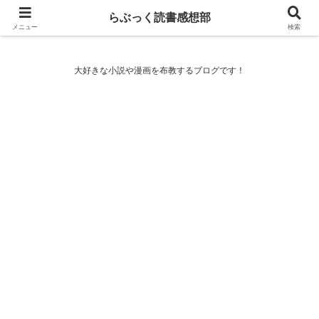
らぶっく読書感想部
らぶっく読書感想部
メニュー
検索
大好きな小説や漫画を布教するブログです！