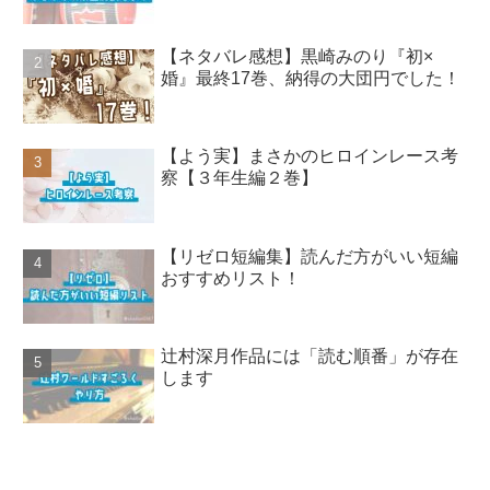
【ネタバレ感想】黒崎みのり『初×
婚』最終17巻、納得の大団円でした！
【よう実】まさかのヒロインレース考
察【３年生編２巻】
【リゼロ短編集】読んだ方がいい短編
おすすめリスト！
辻村深月作品には「読む順番」が存在
します