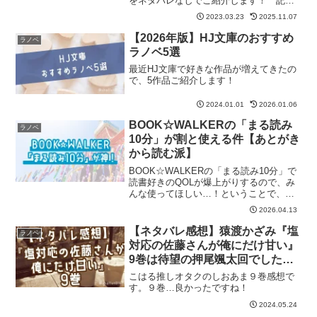
をネタバレなしでご紹介します！ 記事
の最後には『推しが俺を好きかもしれな
2023.03.23
2025.11.07
い』が気に入った方におすすめの作品も
紹介しています。
【2026年版】HJ文庫のおすすめ
ラノベ
ラノベ5選
最近HJ文庫で好きな作品が増えてきたの
で、5作品ご紹介します！
2024.01.01
2026.01.06
BOOK☆WALKERの「まる読み
ラノベ
10分」が割と使える件【あとがき
から読む派】
BOOK☆WALKERの「まる読み10分」で
読書好きのQOLが爆上がりするので、み
んな使ってほしい…！ということで、使
い方＆使いどころをご紹介します！
2026.04.13
【ネタバレ感想】猿渡かざみ『塩
ラノベ
対応の佐藤さんが俺にだけ甘い』
9巻は待望の押尾颯太回でした！
【しおあま】
こはる推しオタクのしおあま９巻感想で
す。９巻…良かったですね！
2024.05.24