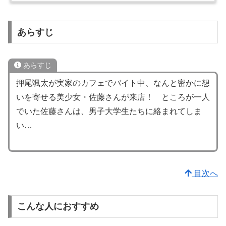
あらすじ
あらすじ
押尾颯太が実家のカフェでバイト中、なんと密かに想
いを寄せる美少女・佐藤さんが来店！ ところが一人
でいた佐藤さんは、男子大学生たちに絡まれてしま
い…
目次へ
こんな人におすすめ