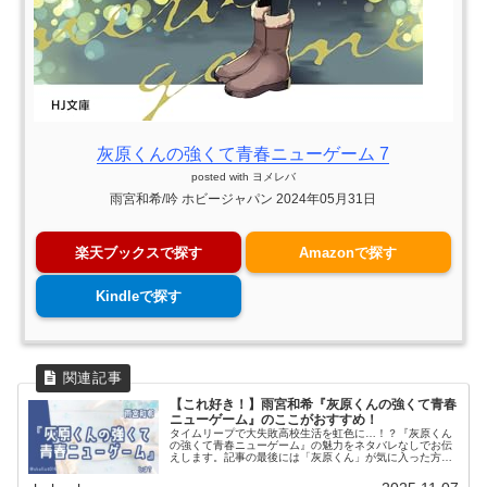
灰原くんの強くて青春ニューゲーム 7
posted with
ヨメレバ
雨宮和希/吟 ホビージャパン 2024年05月31日
楽天ブックスで探す
Amazonで探す
Kindleで探す
【これ好き！】雨宮和希『灰原くんの強くて青春
ニューゲーム』のここがおすすめ！
タイムリープで大失敗高校生活を虹色に…！？『灰原くん
の強くて青春ニューゲーム』の魅力をネタバレなしでお伝
えします。記事の最後には「灰原くん」が気に入った方に
おすすめの作品も紹介しています。