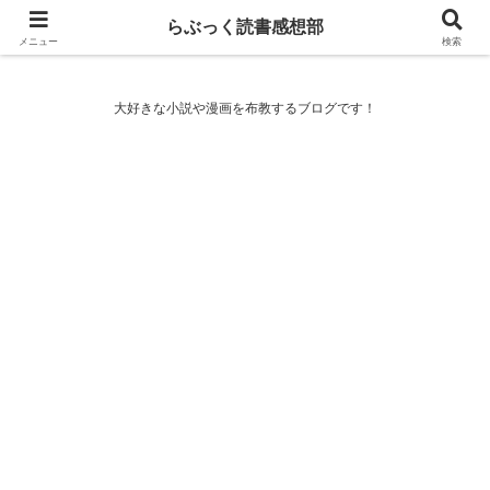
らぶっく読書感想部
らぶっく読書感想部
メニュー
検索
大好きな小説や漫画を布教するブログです！