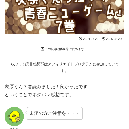
2024.07.20
2025.08.20
この記事は
約4分
で読めます。
らぶっく読書感想部はアフィリエイトプログラムに参加していま
す。
灰原くん７巻読みました！良かったです！
ということでネタバレ感想です。
未読の方ご注意を・・・
えしゃ