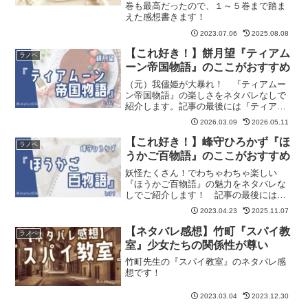
巻も最高だったので、１～５巻まで踏ま
えた感想書きます！
2023.07.06
2025.08.08
【これ好き！】餅月望『ティアム
ラノベ
ーン帝国物語』のここがおすすめ
（元）我儘姫が大暴れ！ 『ティアムー
ン帝国物語』の楽しさをネタバレなしで
紹介します。記事の最後には『ティアム
ーン帝国物語』が気に入った方におすす
2026.03.09
2026.05.11
めの作品も紹介しています。
【これ好き！】峰守ひろかず『ほ
ラノベ
うかご百物語』のここがおすすめ
妖怪たくさん！でわちゃわちゃ楽しい
『ほうかご百物語』の魅力をネタバレな
しでご紹介します！ 記事の最後には
『ほうかご百物語』が気に入った方にお
2023.04.23
2025.11.07
すすめの作品も紹介しています。
【ネタバレ感想】竹町『スパイ教
ラノベ
室』少女たちの関係性が尊い
竹町先生の『スパイ教室』のネタバレ感
想です！
2023.03.04
2023.12.30