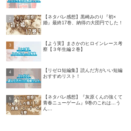
【ネタバレ感想】黒崎みのり『初×
婚』最終17巻、納得の大団円でした！
【よう実】まさかのヒロインレース考
察【３年生編２巻】
【リゼロ短編集】読んだ方がいい短編
おすすめリスト！
【ネタバレ感想】『灰原くんの強くて
青春ニューゲーム』9巻のこれは…う
ん…