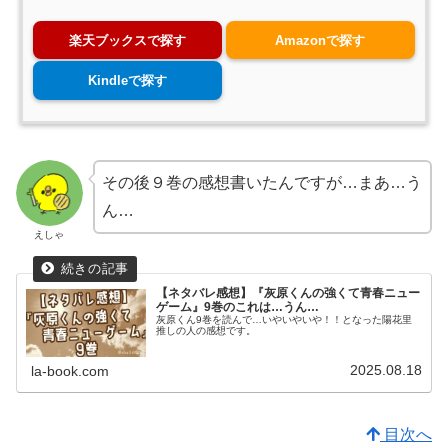
楽天ブックスで探す
Amazonで探す
Kindleで探す
その後９巻の感想書いたんですが…まあ…う
ん…
えしゃ
【ネタバレ感想】『灰原くんの強くて青春ニュー
ゲーム』9巻のこれは…うん…
灰原くん9巻を読んで…いやいやいや！！となった陽花里
推しの人の感想です。
2025.08.18
la-book.com
目次へ