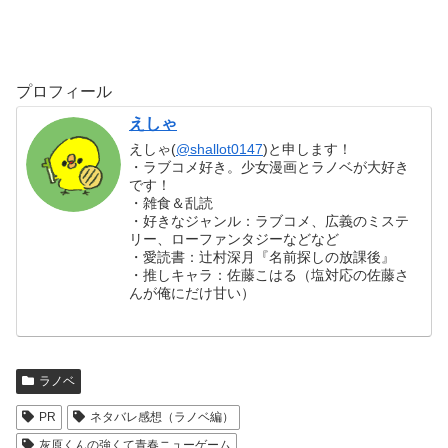
プロフィール
えしゃ
えしゃ(
@shallot0147
)と申します！
・ラブコメ好き。少女漫画とラノベが大好き
です！
・雑食＆乱読
・好きなジャンル：ラブコメ、広義のミステ
リー、ローファンタジーなどなど
・愛読書：辻村深月『名前探しの放課後』
・推しキャラ：佐藤こはる（塩対応の佐藤さ
んが俺にだけ甘い）
ラノベ
PR
ネタバレ感想（ラノベ編）
灰原くんの強くて青春ニューゲーム