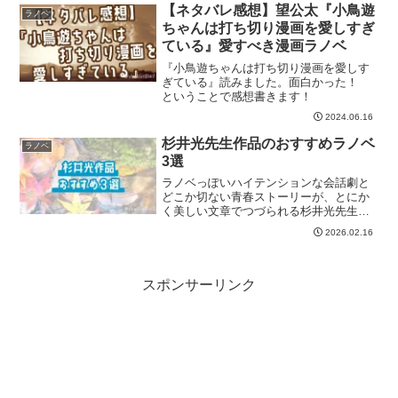
【ネタバレ感想】望公太『小鳥遊
ラノベ
ちゃんは打ち切り漫画を愛しすぎ
ている』愛すべき漫画ラノベ
『小鳥遊ちゃんは打ち切り漫画を愛しす
ぎている』読みました。面白かった！
ということで感想書きます！
2024.06.16
杉井光先生作品のおすすめラノベ
ラノベ
3選
ラノベっぽいハイテンションな会話劇と
どこか切ない青春ストーリーが、とにか
く美しい文章でつづられる杉井光先生の
作品たち。そんな杉井光先生のおすすめ
2026.02.16
ラノベ3選をご紹介します！
スポンサーリンク