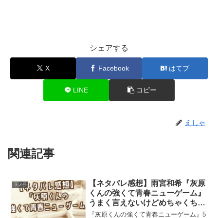
シェアする
X
Facebook
はてブ
LINE
コピー
えしゃ
関連記事
【ネタバレ感想】雨宮和希『灰原
ラノベ
くんの強くて青春ニューゲーム』
うまく言えないけどめちゃくちゃ
好きだ～！
『灰原くんの強くて青春ニューゲーム』5