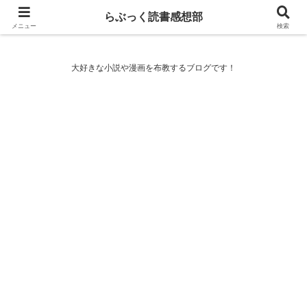
らぶっく読書感想部
らぶっく読書感想部
メニュー
検索
大好きな小説や漫画を布教するブログです！