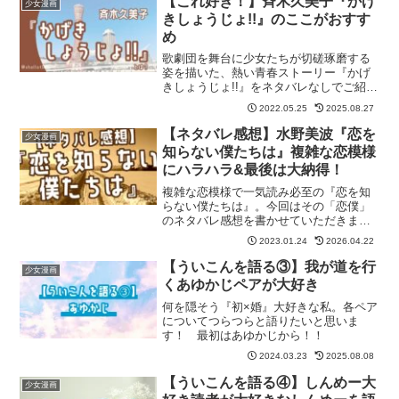
【これ好き！】斉木久美子『かげ
少女漫画
きしょうじょ!!』のここがおすす
め
歌劇団を舞台に少女たちが切磋琢磨する
姿を描いた、熱い青春ストーリー『かげ
きしょうじょ!!』をネタバレなしでご紹介
します！ 記事の最後には『かげきしょ
2022.05.25
2025.08.27
うじょ!!』が気に入った方におすすめの作
品も紹介しています。
【ネタバレ感想】水野美波『恋を
少女漫画
知らない僕たちは』複雑な恋模様
にハラハラ&最後は大納得！
複雑な恋模様で一気読み必至の『恋を知
らない僕たちは』。今回はその「恋僕」
のネタバレ感想を書かせていただきまし
た！
2023.01.24
2026.04.22
【ういこんを語る③】我が道を行
少女漫画
くあゆかじペアが大好き
何を隠そう『初×婚』大好きな私。各ペア
についてつらつらと語りたいと思いま
す！ 最初はあゆかじから！！
2024.03.23
2025.08.08
【ういこんを語る④】しんめー大
少女漫画