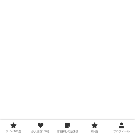
ラノベ100選
少女漫画100選
名前探しの放課後
初×婚
プロフィール