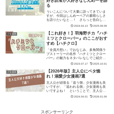
好き読者が大好きなしんめーを語
る
ういこんについて大量に語ってきていま
すが、今回はしんめーペアの素晴らしさ
を語りたいなと…！ さらっと告白しま
すが、ペアとしてはしんめー推しです。
2024.04.13
2025.08.08
【これ好き！】羽海野チカ『ハチ
少女漫画
ミツとクローバー』のここがおす
すめ【ハチクロ】
「全員片想い」でおなじみ、多角関係ラ
ブストーリーの名作『ハチミツとクロー
バー』の魅力をネタバレなしでご紹介し
ます！ 記事の最後には「ハチクロ」が
2023.07.17
2025.10.01
気に入った方におすすめの作品も紹介し
ています。
【2026年版】主人公にベタ惚
少女漫画
れ！溺愛少女漫画7選
主人公が頑張る「追う側」少女漫画も良
いですが、「追われる側」少女漫画も良
いですよね！ ということで、主人公に
ベタ惚れなイケメンたちの溺愛系少女漫
2024.04.01
2026.01.06
画を7作品紹介します。
スポンサーリンク