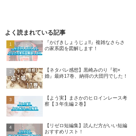
よく読まれている記事
『かげきしょうじょ!!』複雑なさらさ
の家系図を図解します！
【ネタバレ感想】黒崎みのり『初×
婚』最終17巻、納得の大団円でした！
【よう実】まさかのヒロインレース考
察【３年生編２巻】
【リゼロ短編集】読んだ方がいい短編
おすすめリスト！