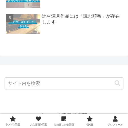
辻村深月作品には「読む順番」が存在
します
らぶっく読書感想部
プライバシーポリシー
制作ポリシー・アフィリエイト広
ラノベ100選
少女漫画100選
名前探しの放課後
初×婚
プロフィール