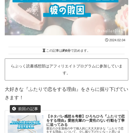
2024.02.04
この記事は
約6分
で読めます。
らぶっく読書感想部はアフィリエイトプログラムに参加していま
す。
大好きな『ふたりで恋をする理由』をさらに掘り下げてい
きます！
【ネタバレ感想＆考察】ひろちひろ『ふたりで恋
をする理由』愛慈先輩の一貫性のない行動を丁寧
に追ってみる
最近の少女漫画の中で個人的に大大大好きな『ふたりで恋
をする理由』について、少し掘り下げたいな～と思いま