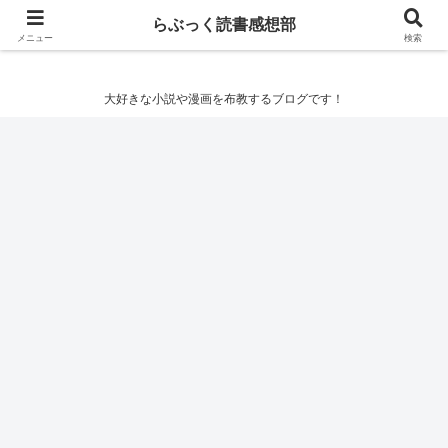
らぶっく読書感想部
らぶっく読書感想部
メニュー
検索
大好きな小説や漫画を布教するブログです！