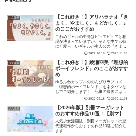
【これ好き！】アリハラナオ『き
少女漫画
よく、やましく、もどかしく。』
のここがおすすめ
こわめギャルの中身はピュアピュアと相
場が決まっていますが、そんな中でも特
に可愛らしいギャルが主人公の『きよ
く、やましく、もどかしく。』の魅力を
2022.10.16
2025.11.08
ネタバレなしでご紹介します！ 記事の
最後には『きよく、やましく、もどかし
【これ好き！】綾瀬羽美『理想的
少女漫画
く。』が気に入った方におすすめの作品
ボーイフレンド』のここがおすす
も紹介しています。
め
ゆるふわカップルののんびりラブコメ
『理想的ボーイフレンド』をネタバレな
しでご紹介します！ 記事の最後には
『理想的ボーイフレンド』が気に入った
2022.05.18
2025.11.08
方におすすめの作品も紹介しています。
【2026年版】別冊マーガレット
少女漫画
のおすすめ作品10選！【別マ】
人気少女漫画誌・別冊マーガレットの歴
代連載作からおすすめ作品10選ご紹介し
ます！