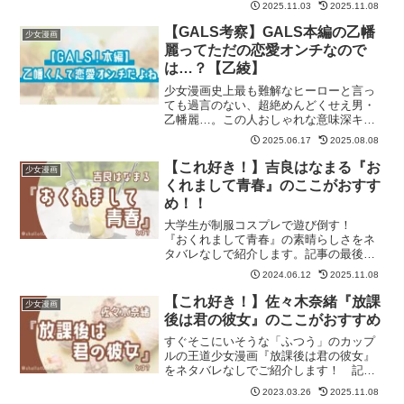
2025.11.03
2025.11.08
【GALS考察】GALS本編の乙幡
少女漫画
麗ってただの恋愛オンチなので
は…？【乙綾】
少女漫画史上最も難解なヒーローと言っ
ても過言のない、超絶めんどくせえ男・
乙幡麗…。この人おしゃれな意味深キャ
ラじゃなくて、ただの恋愛オンチなんじ
2025.06.17
2025.08.08
ゃないか…？ということについて、今回
つらつらと書いてみました…！
【これ好き！】吉良はなまる『お
少女漫画
くれまして青春』のここがおすす
め！！
大学生が制服コスプレで遊び倒す！
『おくれまして青春』の素晴らしさをネ
タバレなしで紹介します。記事の最後に
は『おくれまして青春』が気に入った方
2024.06.12
2025.11.08
におすすめの作品も紹介しています。
【これ好き！】佐々木奈緒『放課
少女漫画
後は君の彼女』のここがおすすめ
すぐそこにいそうな「ふつう」のカップ
ルの王道少女漫画『放課後は君の彼女』
をネタバレなしでご紹介します！ 記事
の最後には『放課後は君の彼女』が気に
2023.03.26
2025.11.08
入った方におすすめの作品も紹介してい