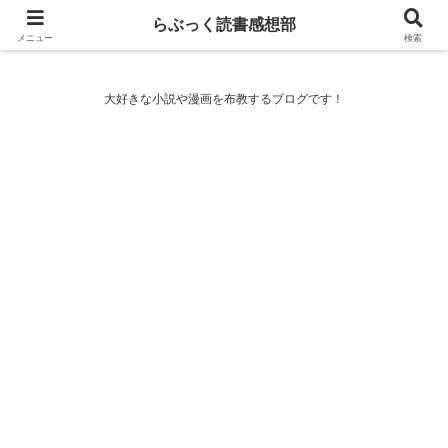
らぶっく読書感想部
らぶっく読書感想部
メニュー
検索
大好きな小説や漫画を布教するブログです！