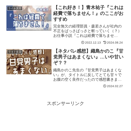
の魅力をネタバレなしでご紹介します。
記事の最後には『ループ・ループ・ルー
【これ好き！】青木祐子『これは
ライト文芸
プ』が気に入った方におすすめの作品も
経費で落ちません！』のここがお
紹介しています。
すすめ
完全無欠の経理部員・森若さんが社内の
不正をばっさばっさと斬っていく（？）
お仕事小説『これは経費で落ちませ
ん！』をネタバレなしでご紹介します。
2022.12.13
2024.08.24
記事の最後には『これは経費で落ちませ
ん！』が気に入った方におすすめの作品
【ネタバレ感想】織島かのこ『甘
ライト文芸
も紹介しています。
党男子はあまくない』…いや甘い
ぞ？？
織島かのこ先生の『甘党男子はあまくな
い』が、タイトルに反してとても甘々で
お腹の空く良作だったので感想書きま
す！
2024.02.27
スポンサーリンク