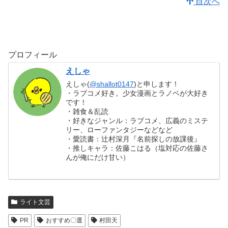
目次へ
プロフィール
えしゃ
えしゃ(
@shallot0147
)と申します！
・ラブコメ好き。少女漫画とラノベが大好き
です！
・雑食＆乱読
・好きなジャンル：ラブコメ、広義のミステ
リー、ローファンタジーなどなど
・愛読書：辻村深月『名前探しの放課後』
・推しキャラ：佐藤こはる（塩対応の佐藤さ
んが俺にだけ甘い）
ライト文芸
PR
おすすめ〇選
村田天