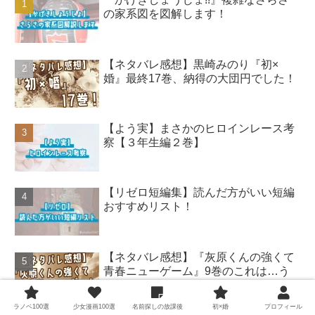
の家系図を図解します！
【ネタバレ感想】黒崎みのり『初×
婚』最終17巻、納得の大団円でした！
【よう実】まさかのヒロインレース考
察【３年生編２巻】
【リゼロ短編集】読んだ方がいい短編
おすすめリスト！
【ネタバレ感想】『灰原くんの強くて
青春ニューゲーム』9巻のこれは…う
ん…
ラノベ100選
少女漫画100選
名前探しの放課後
初×婚
プロフィール