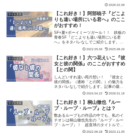
2026.02.09
【これ好き！】阿部暁子『どこよ
ライト文芸
りも遠い場所にいる君へ』のここ
がおすすめ！
SF×夏×ボーイミーツガール！！ 鉄板の
青春SF『どこよりも遠い場所にいる君
へ』をネタバレなしでご紹介します。記
事の最後に『どこよりも遠い場所にいる
2022.05.06
2025.08.26
君へ』が気に入った方におすすめの作品
も紹介しています。
【これ好き！】六つ花えいこ『彼
ライト文芸
女と彼の関係』のここがおすすめ
【との関】
しんどいすれ違い両片想い！ 『彼女と
彼の関係』（通称「との関」）の魅力を
ネタバレなしで紹介します。記事の最後
には「との関」が気に入った方におすす
2024.04.22
2026.01.16
めの作品も紹介しています。
【これ好き！】桐山徹也『ルー
ライト文芸
プ・ループ・ループ』とは？
数あるループもの作品の中でも、私のイ
チオシは桐山徹也先生の『ループ・ルー
プ・ループ』！ 超直球のタイトルです
ね。そんな『ループ・ループ・ループ』
2022.06.28
2023.11.05