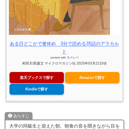
ある日どこかで箸休め 3分で読める35話のアラカル
ト
posted with
ヨメレバ
村田天/双森文 マイクロマガジン社 2025年03月21日頃
楽天ブックスで探す
Amazonで探す
Kindleで探す
あらすじ
大学の同級生と迎えた朝。朝食の音を聞きながら目を