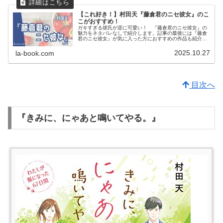
【これ好き！】村田天『藤倉君のニセ彼女』のこ
こがおすすめ！
ガキすぎる彼氏が逆に可愛い！ 『藤倉君のニセ彼女』の
魅力をネタバレなしで紹介します。記事の最後には『藤倉
君のニセ彼女』が気に入った方におすすめの作品も紹介し
ています。
2025.10.27
la-book.com
目次へ
『きみに、にゃあと鳴いてやる。』