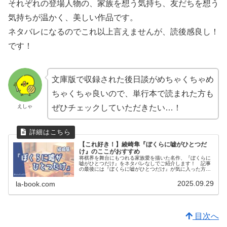
それぞれの登場人物の、家族を想う気持ち、友だちを想う
気持ちが温かく、美しい作品です。
ネタバレになるのでこれ以上言えませんが、読後感良し！
です！
文庫版で収録された後日談がめちゃくちゃめ
ちゃくちゃ良いので、単行本で読まれた方も
えしゃ
ぜひチェックしていただきたい…！
【これ好き！】綾崎隼『ぼくらに嘘がひとつだ
け』のここがおすすめ
将棋界を舞台にもつれる家族愛を描いた名作、『ぼくらに
嘘がひとつだけ』をネタバレなしでご紹介します！ 記事
の最後には『ぼくらに嘘がひとつだけ』が気に入った方に
おすすめの作品も紹介しています。
2025.09.29
la-book.com
目次へ