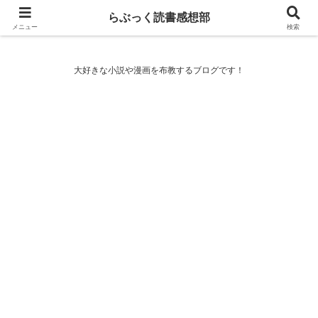
らぶっく読書感想部
らぶっく読書感想部
メニュー
検索
大好きな小説や漫画を布教するブログです！