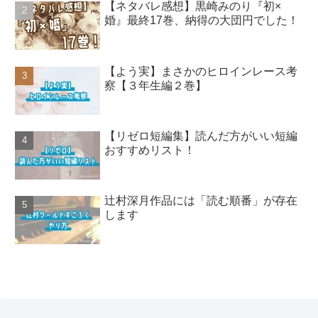
【ネタバレ感想】黒崎みのり『初×
婚』最終17巻、納得の大団円でした！
【よう実】まさかのヒロインレース考
察【３年生編２巻】
【リゼロ短編集】読んだ方がいい短編
おすすめリスト！
辻村深月作品には「読む順番」が存在
します