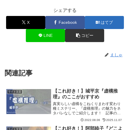
シェアする
X
Facebook
はてブ
LINE
コピー
えしゃ
関連記事
【これ好き！】城平京『虚構推
ライト文芸
理』のここがおすすめ
真実らしい虚構をこねくりまわす変わり
種ミステリー、『虚構推理』の魅力をネ
タバレなしでご紹介します！ 記事の最
後には『虚構推理』が気に入った方にお
2022.08.06
2025.11.07
すすめの作品も紹介しています。
【これ好き！】阿部暁子『どこよ
ライト文芸