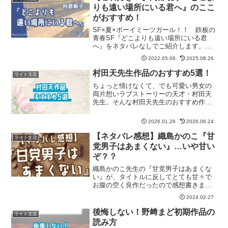
りも遠い場所にいる君へ』のここ
がおすすめ！
SF×夏×ボーイミーツガール！！ 鉄板の
青春SF『どこよりも遠い場所にいる君
へ』をネタバレなしでご紹介します。記
事の最後に『どこよりも遠い場所にいる
2022.05.06
2025.08.26
君へ』が気に入った方におすすめの作品
も紹介しています。
村田天先生作品のおすすめ5選！
ライト文芸
ちょっと情けなくて、でも可愛い男女の
両片想いラブストーリーの天才・村田天
先生。そんな村田天先生のおすすめ作品5
選をご紹介します！
2026.01.26
2026.06.24
【ネタバレ感想】織島かのこ『甘
ライト文芸
党男子はあまくない』…いや甘い
ぞ？？
織島かのこ先生の『甘党男子はあまくな
い』が、タイトルに反してとても甘々で
お腹の空く良作だったので感想書きま
す！
2024.02.27
後悔しない！野﨑まど初期作品の
ライト文芸
読み方