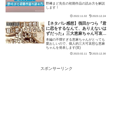
野﨑まど先生の初期作品の読み方を解説
します！
2022.11.02
2023.12.24
【ネタバレ感想】筏田かつら『君
ライト文芸
に恋をするなんて、ありえないは
ずだった』三大恵麻ちゃん可哀想
シーンを発表します
本編の不憫すぎる恵麻ちゃんがとっても
愛おしいので、個人的三大可哀想な恵麻
ちゃんを発表します(笑)
2023.02.11
2023.12.30
スポンサーリンク