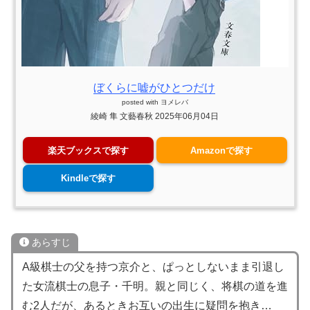
ぼくらに嘘がひとつだけ
posted with
ヨメレバ
綾崎 隼 文藝春秋 2025年06月04日
楽天ブックスで探す
Amazonで探す
Kindleで探す
あらすじ
A級棋士の父を持つ京介と、ぱっとしないまま引退し
た女流棋士の息子・千明。親と同じく、将棋の道を進
む2人だが、あるときお互いの出生に疑問を抱き…