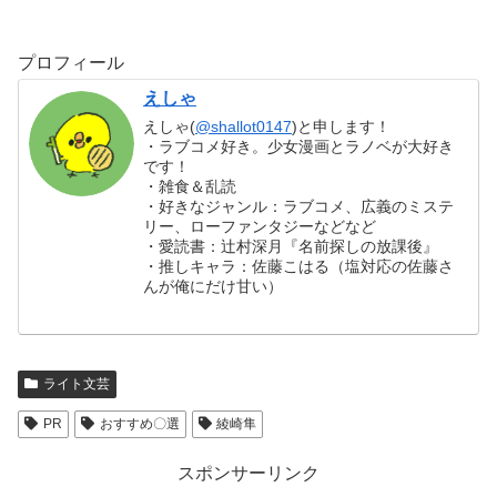
プロフィール
えしゃ
えしゃ(
@shallot0147
)と申します！
・ラブコメ好き。少女漫画とラノベが大好き
です！
・雑食＆乱読
・好きなジャンル：ラブコメ、広義のミステ
リー、ローファンタジーなどなど
・愛読書：辻村深月『名前探しの放課後』
・推しキャラ：佐藤こはる（塩対応の佐藤さ
んが俺にだけ甘い）
ライト文芸
PR
おすすめ〇選
綾崎隼
スポンサーリンク