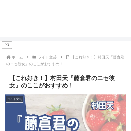
PR
ホーム
ライト文芸
【これ好き！】村田天『藤倉君
のニセ彼女』のここがおすすめ！
【これ好き！】村田天『藤倉君のニセ彼
女』のここがおすすめ！
ライト文芸