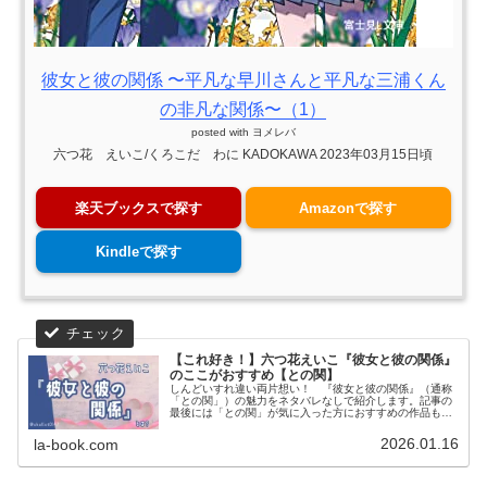
彼女と彼の関係 〜平凡な早川さんと平凡な三浦くん
の非凡な関係〜（1）
posted with
ヨメレバ
六つ花 えいこ/くろこだ わに KADOKAWA 2023年03月15日頃
楽天ブックスで探す
Amazonで探す
Kindleで探す
【これ好き！】六つ花えいこ『彼女と彼の関係』
のここがおすすめ【との関】
しんどいすれ違い両片想い！ 『彼女と彼の関係』（通称
「との関」）の魅力をネタバレなしで紹介します。記事の
最後には「との関」が気に入った方におすすめの作品も紹
介しています。
2026.01.16
la-book.com