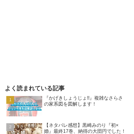
よく読まれている記事
『かげきしょうじょ!!』複雑なさらさ
の家系図を図解します！
【ネタバレ感想】黒崎みのり『初×
婚』最終17巻、納得の大団円でした！