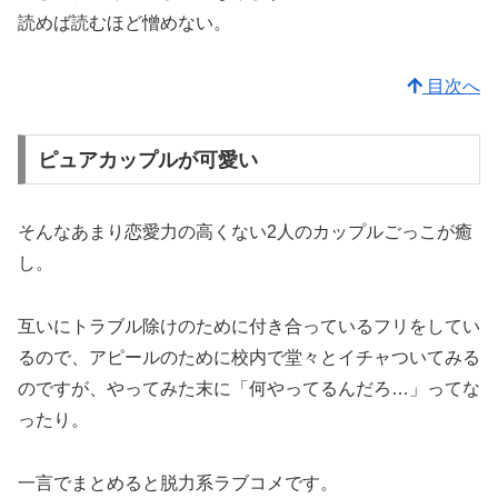
読めば読むほど憎めない。
目次へ
ピュアカップルが可愛い
そんなあまり恋愛力の高くない2人のカップルごっこが癒
し。
互いにトラブル除けのために付き合っているフリをしてい
るので、アピールのために校内で堂々とイチャついてみる
のですが、やってみた末に「何やってるんだろ…」ってな
ったり。
一言でまとめると脱力系ラブコメです。