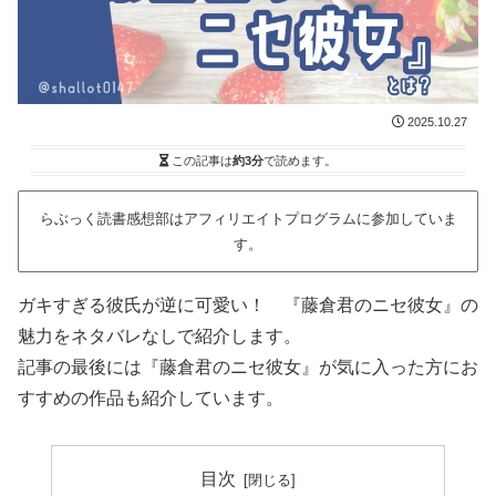
2025.10.27
この記事は
約3分
で読めます。
らぶっく読書感想部はアフィリエイトプログラムに参加していま
す。
ガキすぎる彼氏が逆に可愛い！ 『藤倉君のニセ彼女』の
魅力をネタバレなしで紹介します。
記事の最後には『藤倉君のニセ彼女』が気に入った方にお
すすめの作品も紹介しています。
目次