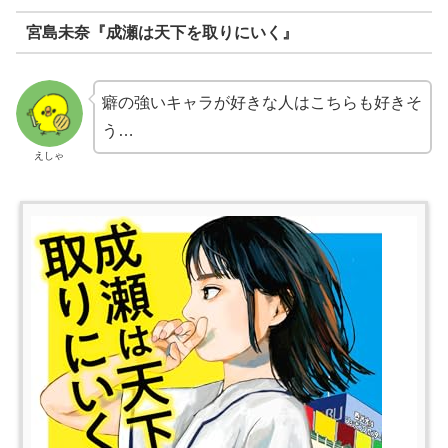
宮島未奈『成瀬は天下を取りにいく』
癖の強いキャラが好きな人はこちらも好きそ
う…
えしゃ