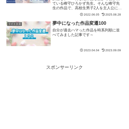
ている峰守ひろかず先生。そんな峰守先
生の作品で、高校生男子2人を主人公にし
たほのぼのストーリー『金沢古妖具屋く
2022.06.05
2025.08.28
らがり堂』についてネタバレなしでご紹
介します！ 記事の最後には「くらがり
夢中になった作品変遷100
ライト文芸
堂」が気に入った方におすすめの作品も
自分が過去ハマった作品を時系列順に並
紹介しています。
べてみました記事です～
2023.04.04
2023.09.09
スポンサーリンク