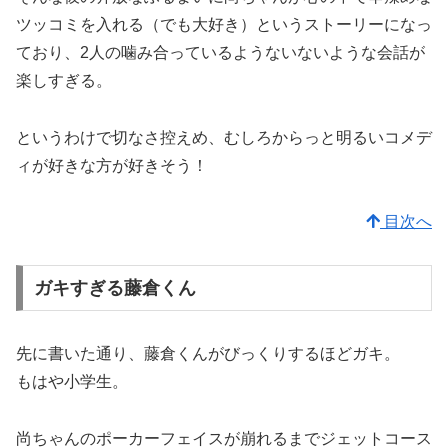
ツッコミを入れる（でも大好き）というストーリーになっ
ており、2人の噛み合っているようないないような会話が
楽しすぎる。
というわけで切なさ控えめ、むしろからっと明るいコメデ
ィが好きな方が好きそう！
目次へ
ガキすぎる藤倉くん
先に書いた通り、藤倉くんがびっくりするほどガキ。
もはや小学生。
尚ちゃんのポーカーフェイスが崩れるまでジェットコース