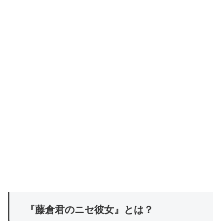
『藤倉君のニセ彼女』とは？