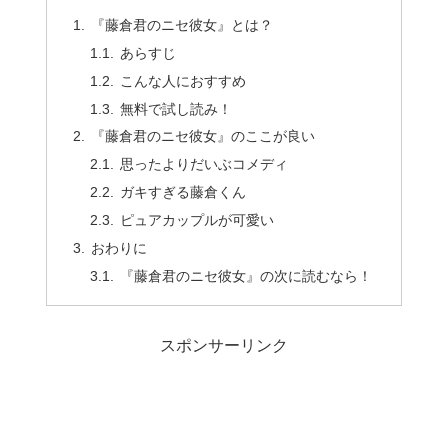
『藤倉君のニセ彼女』とは？
あらすじ
こんな人におすすめ
無料で試し読み！
『藤倉君のニセ彼女』のここが良い
思ったよりだいぶコメディ
ガキすぎる藤倉くん
ピュアカップルが可愛い
おわりに
『藤倉君のニセ彼女』の次に読むなら！
スポンサーリンク