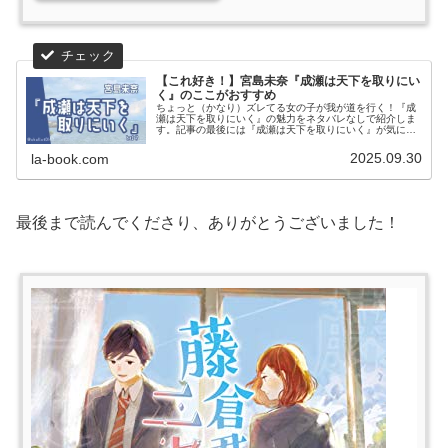
【これ好き！】宮島未奈『成瀬は天下を取りにい
く』のここがおすすめ
ちょっと（かなり）ズレてる女の子が我が道を行く！『成
瀬は天下を取りにいく』の魅力をネタバレなしで紹介しま
す。記事の最後には『成瀬は天下を取りにいく』が気に入
った方におすすめの作品も紹介しています。
2025.09.30
la-book.com
最後まで読んでくださり、ありがとうございました！