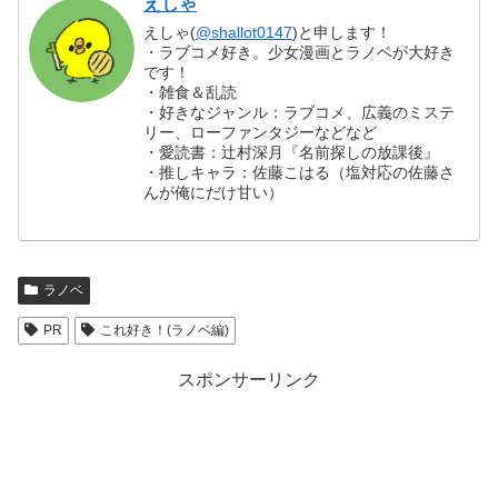
えしゃ
えしゃ(
@shallot0147
)と申します！
・ラブコメ好き。少女漫画とラノベが大好き
です！
・雑食＆乱読
・好きなジャンル：ラブコメ、広義のミステ
リー、ローファンタジーなどなど
・愛読書：辻村深月『名前探しの放課後』
・推しキャラ：佐藤こはる（塩対応の佐藤さ
んが俺にだけ甘い）
ラノベ
PR
これ好き！(ラノベ編)
スポンサーリンク