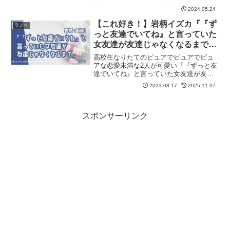
2024.05.24
【これ好き！】岩柄イズカ『『ず
ラノベ
っと友達でいてね』と言っていた
女友達が友達じゃなくなるまで』
のここがおすすめ！【ずっとも】
高校生なりたてのピュアでピュアでピュ
アな恋愛未満な2人が可愛い『『ずっと友
達でいてね』と言っていた女友達が友達
じゃなくなるまで』（通称「ずっと
2023.08.17
2025.11.07
も」）の魅力をネタバレなしでご紹介し
ます！記事の最後には「ずっとも」が気
に入った方におすすめの作品も紹介して
います。
スポンサーリンク