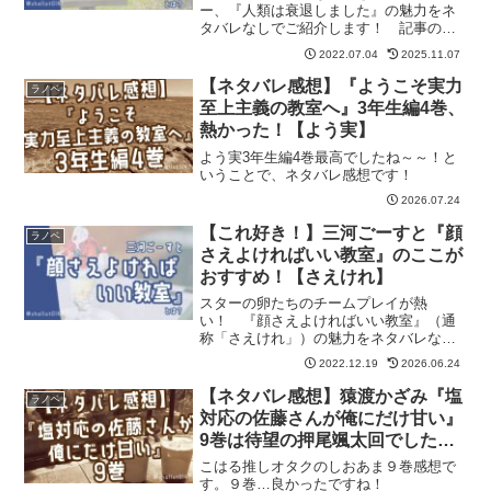
ー、『人類は衰退しました』の魅力をネ
タバレなしでご紹介します！ 記事の最
後には『人類は衰退しました』が気に入
2022.07.04
2025.11.07
った方におすすめの作品も紹介していま
す。
【ネタバレ感想】『ようこそ実力
ラノベ
至上主義の教室へ』3年生編4巻、
熱かった！【よう実】
よう実3年生編4巻最高でしたね～～！と
いうことで、ネタバレ感想です！
2026.07.24
【これ好き！】三河ごーすと『顔
ラノベ
さえよければいい教室』のここが
おすすめ！【さえけれ】
スターの卵たちのチームプレイが熱
い！ 『顔さえよければいい教室』（通
称「さえけれ」）の魅力をネタバレなし
でご紹介します。記事の最後には「さえ
2022.12.19
2026.06.24
けれ」が気に入った方におすすめの作品
も紹介しています。
【ネタバレ感想】猿渡かざみ『塩
ラノベ
対応の佐藤さんが俺にだけ甘い』
9巻は待望の押尾颯太回でした！
【しおあま】
こはる推しオタクのしおあま９巻感想で
す。９巻…良かったですね！