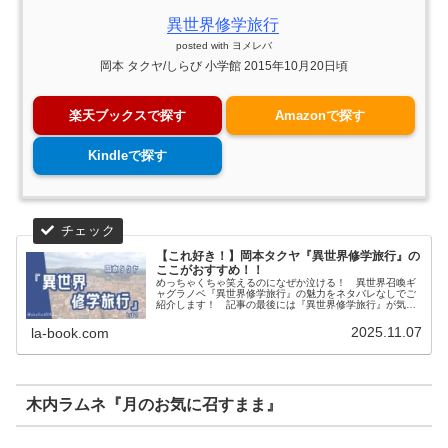
異世界修学旅行
posted with
ヨメレバ
岡本 タクヤ/しらび 小学館 2015年10月20日頃
楽天ブックスで探す
Amazonで探す
Kindleで探す
【これ好き！】岡本タクヤ『異世界修学旅行』の
ここがおすすめ！！
めっちゃくちゃ笑えるのになぜか泣ける！ 異世界召喚ギ
ャグラノベ『異世界修学旅行』の魅力をネタバレなしでご
紹介します！ 記事の最後には『異世界修学旅行』が気に
入った方におすすめの作品も紹介しています。
2025.11.07
la-book.com
木内ラムネ『月のお気に召すまま』