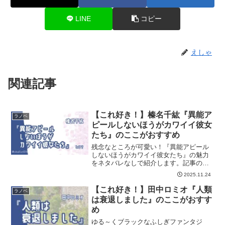
LINE
コピー
えしゃ
関連記事
【これ好き！】榛名千紘『異能ア
ラノベ
ピールしないほうがカワイイ彼女
たち』のここがおすすめ
残念なところが可愛い！『異能アピール
しないほうがカワイイ彼女たち』の魅力
をネタバレなしで紹介します。記事の最
後には『異能アピールしないほうがカワ
2025.11.24
イイ彼女たち』が気に入った方におすす
めの作品も紹介しています。
【これ好き！】田中ロミオ『人類
ラノベ
は衰退しました』のここがおすす
め
ゆる～くブラックなふしぎファンタジ