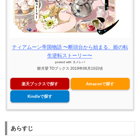
ティアムーン帝国物語 〜断頭台から始まる、姫の転
生逆転ストーリー〜
posted with
ヨメレバ
餅月望 TOブックス 2019年06月10日頃
楽天ブックスで探す
Amazonで探す
Kindleで探す
あらすじ