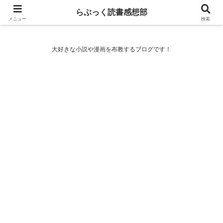
らぶっく読書感想部
らぶっく読書感想部
メニュー
検索
大好きな小説や漫画を布教するブログです！