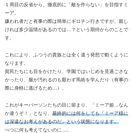
１周目の反省から、徹底的に「敵を作らない」を目指すミ
ーア。
嫌われ者だと有事の際は簡単にギロチン行きですが、親し
ければ多少温情があるのでは…？という期待からのことで
す。
これにより、ふつうの貴族とは全く違う発想で動くように
なります。
貧民たちにも目をかけたり、学園ではいじめを見過ごさな
かったり、服が汚れるのも厭わず馬術を学んだり（有事の
際に身軽に逃げるため…）。
これがキーパーソンたちの目に留まり、「ミーア姫…なん
か違うぞ！」となり、
最終的には何をしても「ミーア様に
は深遠なお考えがあるのだ」という状態になります。
べつに何も考えてないのに…。