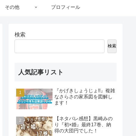
その他
プロフィール
検索
検索
人気記事リスト
『かげきしょうじょ!!』複雑
なさらさの家系図を図解し
ます！
【ネタバレ感想】黒崎みの
り『初×婚』最終17巻、納
得の大団円でした！