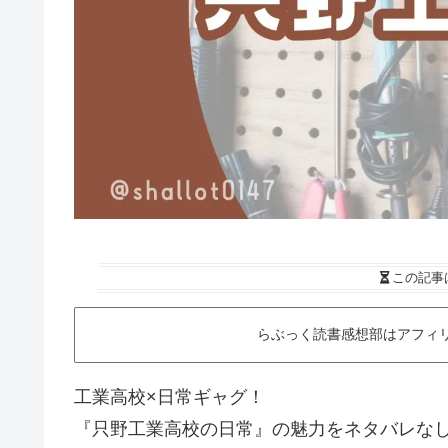
この記事
らぶっく読書感想部はアフィ
工業高校×日常ギャグ！
『只野工業高校の日常』の魅力をネタバレな