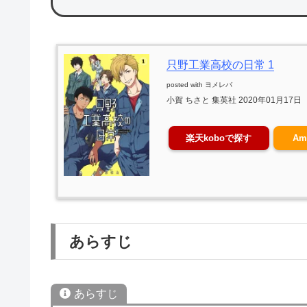
只野工業高校の日常 1
posted with
ヨメレバ
小賀 ちさと 集英社 2020年01月17日
楽天koboで探す
Am
あらすじ
あらすじ