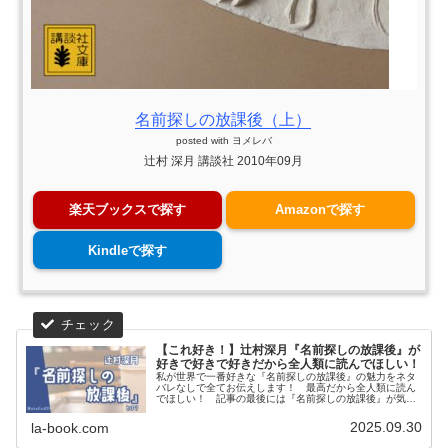
名前探しの放課後（上）
posted with
ヨメレバ
辻村 深月 講談社 2010年09月
楽天ブックスで探す
Amazonで探す
Kindleで探す
【これ好き！】辻村深月『名前探しの放課後』が
好きで好きで好きだから全人類に読んでほしい！
私が世界で一番好きな『名前探しの放課後』の魅力をネタ
バレなしで全てお伝えします！ 最高だから全人類に読ん
でほしい！ 記事の最後には『名前探しの放課後』が気に
入った方におすすめの作品も紹介しています。
2025.09.30
la-book.com