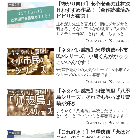
【怖がり向け】安心安全の辻村深
一般文芸
月おすすめ作品！【全作読破済み
ビビリが厳選】
辻村深月先生と言えば、胸にグサグサと
刺さるようなリアルな心理描写で人気の
ミステリー作家。とはいえ、ちょっとグ
ロい描写が苦手な方もいるのでは？ こ
2022.04.07
2024.03.20
の記事では、ビビリ辻村ファンが、怖が
りさんが読んでも大丈夫な辻村作品のお
【ネタバレ感想】米澤穂信<小市
一般文芸
すすめを教えます！
民>シリーズ、小鳩くんがかっっ
こいいんです！
米澤穂信先生の人気シリーズ、<小市民>
シリーズのネタバレ感想です！
2023.01.14
2023.12.30
【ネタバレ感想】阿部智里「八咫
一般文芸
烏シリーズ」それでもやっぱり雪
哉が好き
ようやく「八咫烏」再読したぞ～～～！
ということでつらつらと感想書きます！
2023.07.27
2025.08.08
【これ好き！】米澤穂信『犬はど
一般文芸