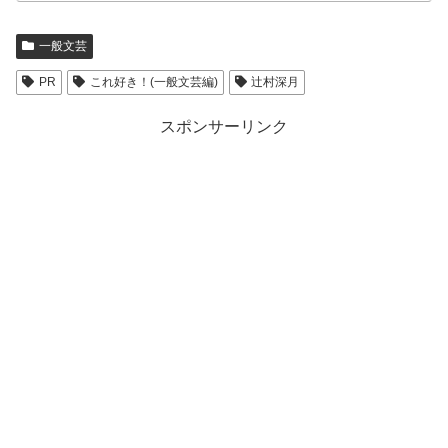
一般文芸
PR
これ好き！(一般文芸編)
辻村深月
スポンサーリンク