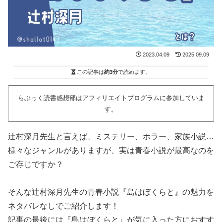
2023.04.09
2025.09.09
この記事は
約3分
で読めます。
らぶっく読書感想部はアフィリエイトプログラムに参加していま
す。
辻村深月先生と言えば、ミステリー、ホラー、家族小説…
様々なジャンルがありますが、実は青春小説が最高なのを
ご存じですか？
そんな辻村深月先生の青春小説『島はぼくらと』の魅力を
ネタバレなしでご紹介します！
記事の最後には『島はぼくらと』が気に入った方におすす