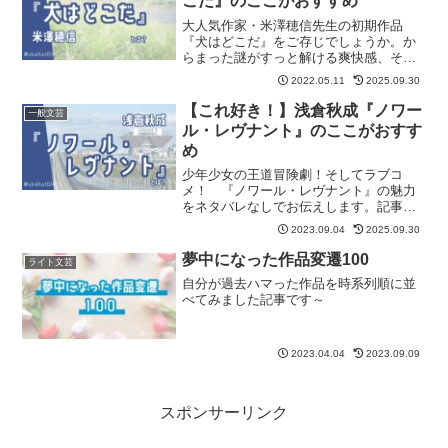
こだ』のここがおすすめ
大人気作家・米澤穂信先生の初期作品
『犬はどこだ』をご存じでしょうか。か
らまった謎がすっと解ける爽快感、そし
て独特の苦みのある名作です。そんな
2022.05.11
2025.09.30
『犬はどこだ』についてネタバレなしで
ご紹介します。記事の最後に『犬はどこ
【これ好き！】浅倉秋成『ノワー
一般文芸
だ』が気に入った方におすすめの作品も
ル・レヴナント』のここがおすす
紹介しています。
め
少年少女の王道冒険劇！そしてラブコ
メ！ 『ノワール・レヴナント』の魅力
をネタバレなしでお伝えします。記事の
最後には『ノワール・レヴナント』が気
2023.09.04
2025.09.30
に入った方におすすめの作品も紹介して
います。
夢中になった作品変遷100
ライト文芸
自分が過去ハマった作品を時系列順に並
べてみました記事です～
2023.04.04
2023.09.09
スポンサーリンク