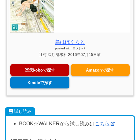
島はぼくらと
posted with
ヨメレバ
辻村 深月 講談社 2016年07月15日頃
楽天koboで探す
Amazonで探す
Kindleで探す
試し読み
BOOK☆WALKERから試し読みは
こちら