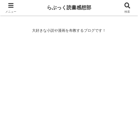
らぶっく読書感想部
らぶっく読書感想部
メニュー
検索
大好きな小説や漫画を布教するブログです！