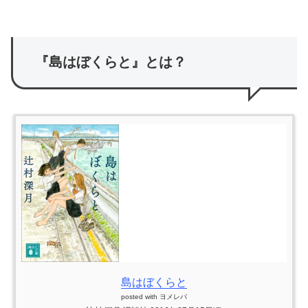
『島はぼくらと』とは？
島はぼくらと
posted with
ヨメレバ