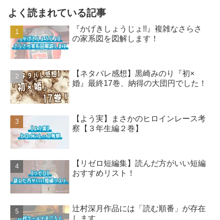
よく読まれている記事
『かげきしょうじょ!!』複雑なさらさ
の家系図を図解します！
【ネタバレ感想】黒崎みのり『初×
婚』最終17巻、納得の大団円でした！
【よう実】まさかのヒロインレース考
察【３年生編２巻】
【リゼロ短編集】読んだ方がいい短編
おすすめリスト！
辻村深月作品には「読む順番」が存在
します