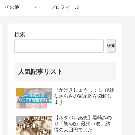
その他
プロフィール
検索
検索
人気記事リスト
『かげきしょうじょ!!』複雑
なさらさの家系図を図解し
ます！
【ネタバレ感想】黒崎みの
り『初×婚』最終17巻、納
得の大団円でした！