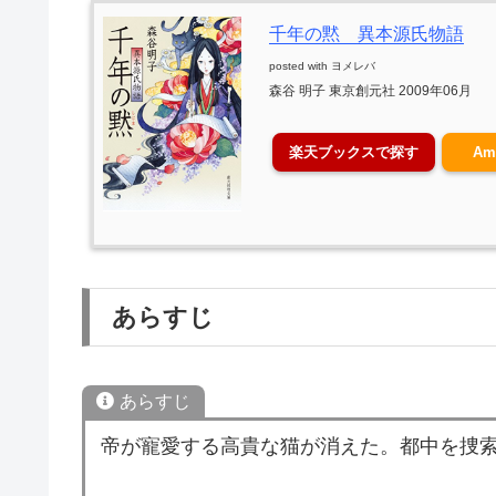
千年の黙 異本源氏物語
posted with
ヨメレバ
森谷 明子 東京創元社 2009年06月
楽天ブックスで探す
Am
あらすじ
あらすじ
帝が寵愛する高貴な猫が消えた。都中を捜