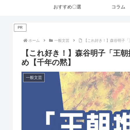
おすすめ〇選
コラム
PR
ホーム
一般文芸
【これ好き！】森谷明子「
【これ好き！】森谷明子「王朝
め【千年の黙】
一般文芸