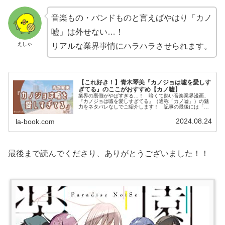
音楽もの・バンドものと言えばやはり「カノ
嘘」は外せない…！
えしゃ
リアルな業界事情にハラハラさせられます。
【これ好き！】青木琴美『カノジョは噓を愛しす
ぎてる』のここがおすすめ【カノ嘘】
業界の裏側がやばすぎる…！ 暗くて熱い音楽業界漫画、
『カノジョは噓を愛しすぎてる』（通称「カノ嘘」）の魅
力をネタバレなしでご紹介します！ 記事の最後には「カ
ノ嘘」が気に入った方におすすめの作品も紹介していま
す。
2024.08.24
la-book.com
最後まで読んでくださり、ありがとうございました！！