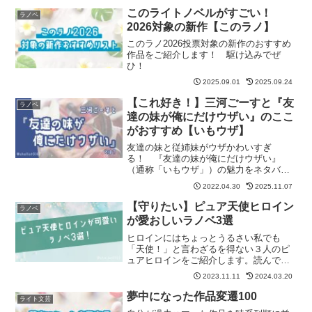
このライトノベルがすごい！
ラノベ
2026対象の新作【このラノ】
このラノ2026投票対象の新作のおすすめ
作品をご紹介します！ 駆け込みでぜ
ひ！
2025.09.01
2025.09.24
【これ好き！】三河ごーすと『友
ラノベ
達の妹が俺にだけウザい』のここ
がおすすめ【いもウザ】
友達の妹と従姉妹がウザかわいすぎ
る！ 『友達の妹が俺にだけウザい』
（通称「いもウザ」）の魅力をネタバレ
なしでご紹介します！ 記事の最後に
2022.04.30
2025.11.07
「いもウザ」が気に入った方におすすめ
の作品も紹介しています。
【守りたい】ピュア天使ヒロイン
ラノベ
が愛おしいラノベ3選
ヒロインにはちょっとうるさい私でも
「天使！」と言わざるを得ない３人のピ
ュアヒロインをご紹介します。読んでい
るだけで心が浄化されること間違いな
2023.11.11
2024.03.20
し！
夢中になった作品変遷100
ライト文芸