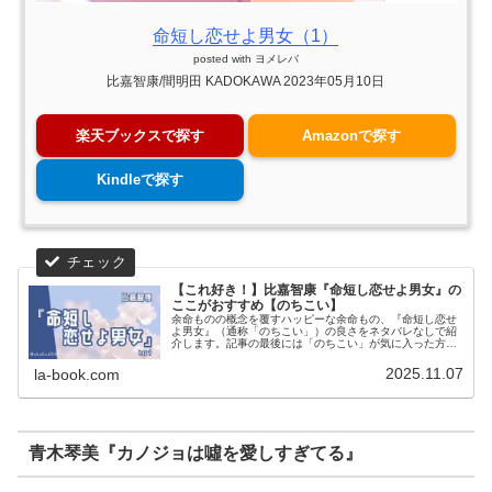
命短し恋せよ男女（1）
posted with
ヨメレバ
比嘉智康/間明田 KADOKAWA 2023年05月10日
楽天ブックスで探す
Amazonで探す
Kindleで探す
【これ好き！】比嘉智康『命短し恋せよ男女』の
ここがおすすめ【のちこい】
余命ものの概念を覆すハッピーな余命もの、『命短し恋せ
よ男女』（通称「のちこい」）の良さをネタバレなしで紹
介します。記事の最後には「のちこい」が気に入った方に
おすすめの作品も紹介しています。
2025.11.07
la-book.com
青木琴美『カノジョは噓を愛しすぎてる』