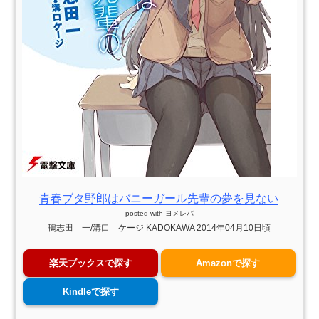
青春ブタ野郎はバニーガール先輩の夢を見ない
posted with
ヨメレバ
鴨志田 一/溝口 ケージ KADOKAWA 2014年04月10日頃
楽天ブックスで探す
Amazonで探す
Kindleで探す