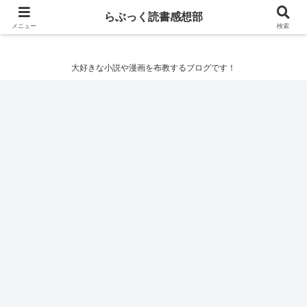
らぶっく読書感想部
らぶっく読書感想部
メニュー
検索
大好きな小説や漫画を布教するブログです！