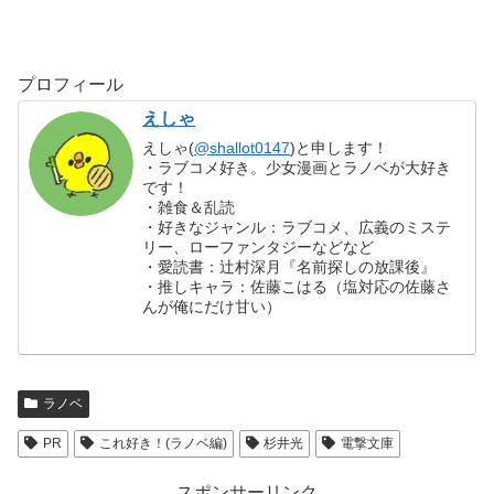
プロフィール
えしゃ
えしゃ(
@shallot0147
)と申します！
・ラブコメ好き。少女漫画とラノベが大好き
です！
・雑食＆乱読
・好きなジャンル：ラブコメ、広義のミステ
リー、ローファンタジーなどなど
・愛読書：辻村深月『名前探しの放課後』
・推しキャラ：佐藤こはる（塩対応の佐藤さ
んが俺にだけ甘い）
ラノベ
PR
これ好き！(ラノベ編)
杉井光
電撃文庫
スポンサーリンク