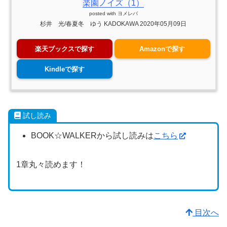
楽園ノイズ（1）
posted with
ヨメレバ
杉井 光/春夏冬 ゆう KADOKAWA 2020年05月09日
楽天ブックスで探す
Amazonで探す
Kindleで探す
試し読み
BOOK☆WALKERから試し読みは
こちら
1章丸々読めます！
目次へ