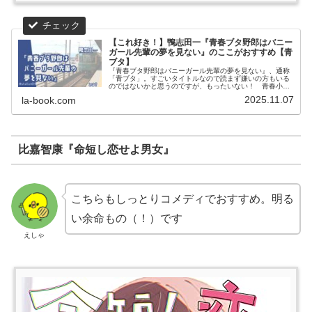
【これ好き！】鴨志田一『青春ブタ野郎はバニー
ガール先輩の夢を見ない』のここがおすすめ【青
ブタ】
『青春ブタ野郎はバニーガール先輩の夢を見ない』、通称
「青ブタ」。すごいタイトルなので読まず嫌いの方もいる
のではないかと思うのですが、もったいない！ 青春小説
の名作なので、ぜひ読んでほしい。そんな思いを記事にし
2025.11.07
la-book.com
ました。記事の最後には「青ブタ」が気に入った方におす
すめの作品も紹介しています。
比嘉智康『命短し恋せよ男女』
こちらもしっとりコメディでおすすめ。明る
い余命もの（！）です
えしゃ