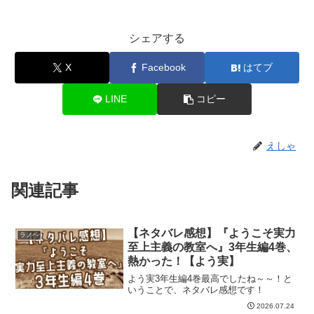
シェアする
X
Facebook
はてブ
LINE
コピー
えしゃ
関連記事
【ネタバレ感想】『ようこそ実力
ラノベ
至上主義の教室へ』3年生編4巻、
熱かった！【よう実】
よう実3年生編4巻最高でしたね～～！と
いうことで、ネタバレ感想です！
2026.07.24