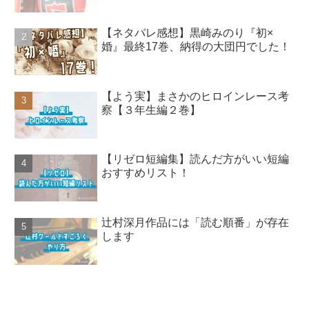
【ネタバレ感想】黒崎みのり『初×
婚』最終17巻、納得の大団円でした！
【よう実】まさかのヒロインレース考
察【３年生編２巻】
【リゼロ短編集】読んだ方がいい短編
おすすめリスト！
辻村深月作品には「読む順番」が存在
します