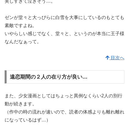
美しすぎて泣きそう…。
ゼンが堂々と大っぴらに白雪を大事にしているのもとても
素敵ですよね。
いやらしい感じでなく、堂々と、というのが本当に王子様
なんだなぁって。
目次へ
遠恋期間の２人の在り方が良い…
また、少女漫画としてはちょっと異例なくらい2人の別行
動が続きます。
（作中の時の流れが速いので、読者の体感よりも離れ離れ
になっているはず…）