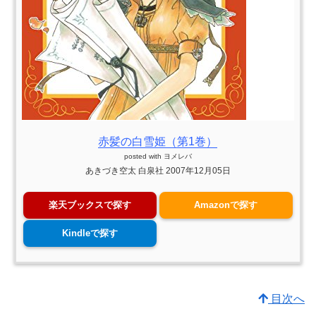
赤髪の白雪姫（第1巻）
posted with
ヨメレバ
あきづき空太 白泉社 2007年12月05日
楽天ブックスで探す
Amazonで探す
Kindleで探す
目次へ