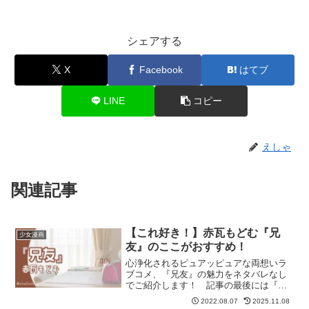
シェアする
X
Facebook
はてブ
LINE
コピー
えしゃ
関連記事
【これ好き！】赤瓦もどむ『兄
少女漫画
友』のここがおすすめ！
心浄化されるピュアッピュアな両想いラ
ブコメ、『兄友』の魅力をネタバレなし
でご紹介します！ 記事の最後には『兄
友』が気に入った方におすすめの作品も
2022.08.07
2025.11.08
紹介しています。