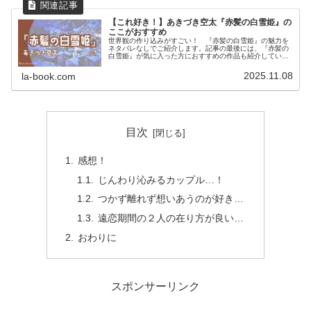
【これ好き！】あきづき空太『赤髪の白雪姫』の
ここがおすすめ
世界観の作り込みがすごい！ 『赤髪の白雪姫』の魅力を
ネタバレなしでご紹介します。記事の最後には、『赤髪の
白雪姫』が気に入った方におすすめの作品も紹介していま
す。
2025.11.08
la-book.com
目次
感想！
じんわり沁みるカップル…！
つかず離れず想いあうのが好き…
遠恋期間の２人の在り方が良い…
おわりに
スポンサーリンク