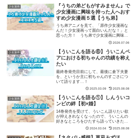
『うちの弟どもがすみません』で
少女漫画
少女漫画に興味を持った人へおす
すめ少女漫画５選【うち弟】
うち弟アニメを見て、「原作少女漫画な
んだ！少女漫画って面白いんだな！」と
思った方！ うち弟で少女漫画に興味を
持った方におすすめの少女漫画を５作品
2026.07.06
ご紹介します！
【ういこんを語る⑥】ういこんペ
少女漫画
アにおける初ちゃんの功績を称え
たい
最終巻発売目前にして、最後に倉下夫妻
を、というか主に初ちゃんのすごさにつ
いて語ります…！
2025.03.09
2025.08.08
【ういこんを語る①】しんういコ
少女漫画
ンビの絆【初×婚】
14巻発売を受けて、ういこん語りたい欲
が抑えきれなくなったので、ういこんの
好きなところをひたすら語っていきたい
と思います。最初は、正規ペアを差し置
2024.03.04
2025.08.08
いて伸太郎＆初ちゃんコンビについて(笑)
【ネタバレ感想】草凪みずほ