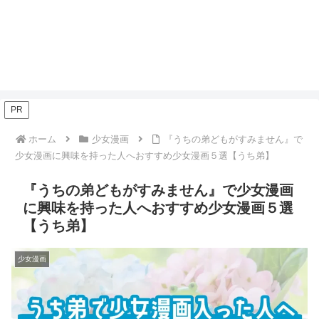
PR
ホーム
少女漫画
『うちの弟どもがすみません』で
少女漫画に興味を持った人へおすすめ少女漫画５選【うち弟】
『うちの弟どもがすみません』で少女漫画
に興味を持った人へおすすめ少女漫画５選
【うち弟】
少女漫画