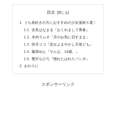
目次
うち弟好きの方におすすめの少女漫画５選！
吉良はなまる『おくれまして青春』
木内ラムネ『月のお気に召すまま』
卯月ココ『恋せよまやかし天使ども』
藤原ゆん『そんな、14歳。』
蟹沢ちひろ『惚れたはれたパンダ』
おわりに
スポンサーリンク