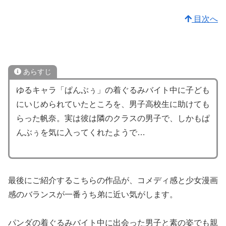
目次へ
あらすじ
ゆるキャラ「ぱんぶぅ」の着ぐるみバイト中に子ども
にいじめられていたところを、男子高校生に助けても
らった帆奈。実は彼は隣のクラスの男子で、しかもぱ
んぶぅを気に入ってくれたようで…
最後にご紹介するこちらの作品が、コメディ感と少女漫画
感のバランスが一番うち弟に近い気がします。
パンダの着ぐるみバイト中に出会った男子と素の姿でも親