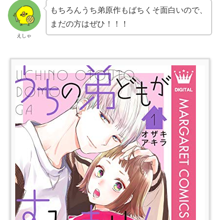
もちろんうち弟原作もばちくそ面白いので、
まだの方はぜひ！！！
えしゃ