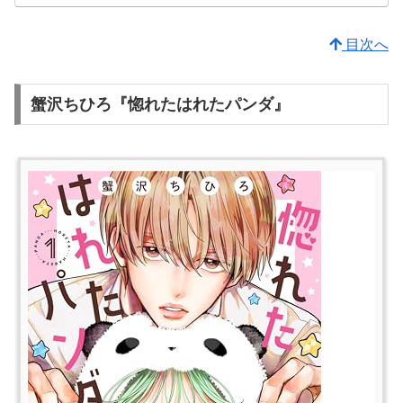
目次へ
蟹沢ちひろ『惚れたはれたパンダ』