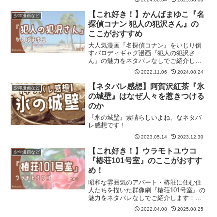
【これ好き！】かんばまゆこ『名
少年漫画など
探偵コナン 犯人の犯沢さん』の
ここがおすすめ
大人気漫画『名探偵コナン』をいじり倒
すパロディギャグ漫画『犯人の犯沢さ
ん』の魅力をネタバレなしでご紹介しま
す！ 記事の最後には「犯沢さん」が気
2022.11.06
2024.08.24
に入った方におすすめの作品も紹介して
います。
【ネタバレ感想】阿賀沢紅茶『氷
少年漫画など
の城壁』はなぜ人々を惹きつける
のか
『氷の城壁』素晴らしいよね、なネタバ
レ感想です！
2023.05.14
2023.12.30
【これ好き！】ウラモトユウコ
少年漫画など
『椿荘101号室』のここがおすす
め！
昭和な雰囲気のアパート・椿荘に住む住
人たちを描いた群像劇『椿荘101号室』の
魅力をネタバレなしでご紹介します！最
後に「椿荘」が気に入った方におすすめ
2022.04.08
2025.08.25
したい作品も紹介しています。