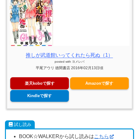
推しが武道館いってくれたら死ぬ（1）
posted with
ヨメレバ
平尾アウリ 徳間書店 2016年02月13日頃
楽天koboで探す
Amazonで探す
Kindleで探す
試し読み
BOOK☆WALKERから試し読みは
こちら