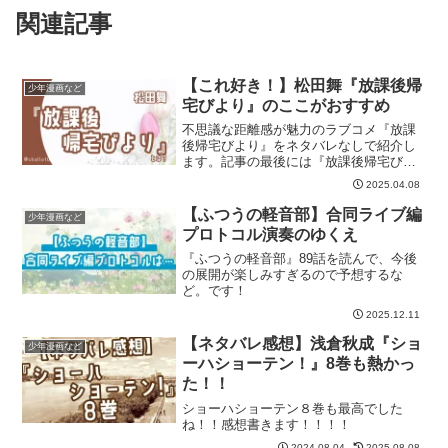
関連記事
【これ好き！】松田舞『放課後帰
少年漫画など
宅びより』のここがおすすめ
不思議な距離感が魅力のラブコメ『放課
後帰宅びより』をネタバレなしで紹介し
ます。記事の最後には『放課後帰宅びよ
り』が気に入った方におすすめの作品も
2025.04.08
紹介しています。
【ふつうの軽音部】合同ライブ編
少年漫画など
プロトコル演奏のゆくえ
『ふつうの軽音部』89話を読んで、今後
の展開が楽しみすぎるので予想するな
ど。です！
2025.12.11
【ネタバレ感想】浅倉秋成『ショ
少年漫画など
ーハショーテン！』8巻も熱かっ
た！！
ショーハショーテン８巻も最高でした
ね！！感想書きます！！！！
2024.08.04
2025.08.08