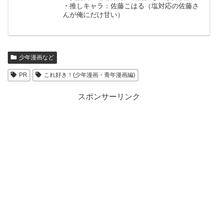
・推しキャラ：佐藤こはる（塩対応の佐藤さ
んが俺にだけ甘い）
少年漫画など
PR
これ好き！(少年漫画・青年漫画編)
スポンサーリンク