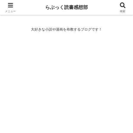
らぶっく読書感想部
らぶっく読書感想部
メニュー
検索
大好きな小説や漫画を布教するブログです！