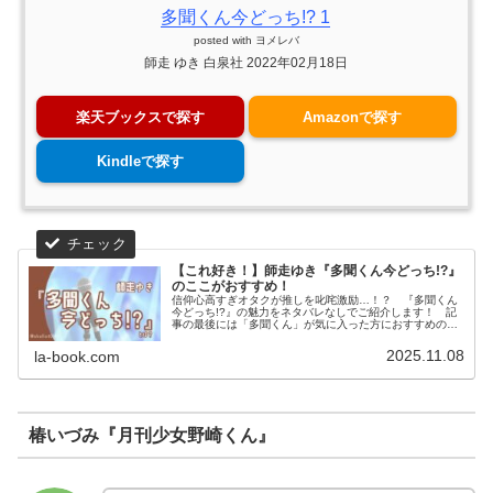
多聞くん今どっち!? 1
posted with
ヨメレバ
師走 ゆき 白泉社 2022年02月18日
楽天ブックスで探す
Amazonで探す
Kindleで探す
【これ好き！】師走ゆき『多聞くん今どっち!?』
のここがおすすめ！
信仰心高すぎオタクが推しを叱咤激励…！？ 『多聞くん
今どっち!?』の魅力をネタバレなしでご紹介します！ 記
事の最後には「多聞くん」が気に入った方におすすめの作
品も紹介しています。
2025.11.08
la-book.com
椿いづみ『月刊少女野崎くん』