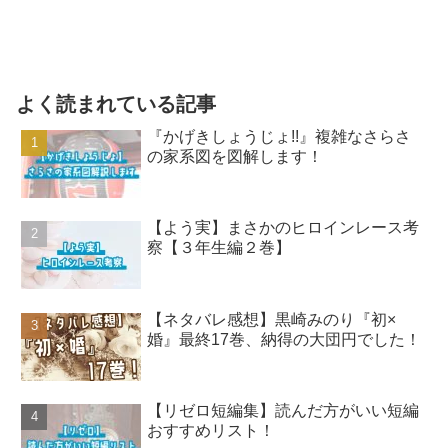
よく読まれている記事
『かげきしょうじょ!!』複雑なさらさ
の家系図を図解します！
【よう実】まさかのヒロインレース考
察【３年生編２巻】
【ネタバレ感想】黒崎みのり『初×
婚』最終17巻、納得の大団円でした！
【リゼロ短編集】読んだ方がいい短編
おすすめリスト！