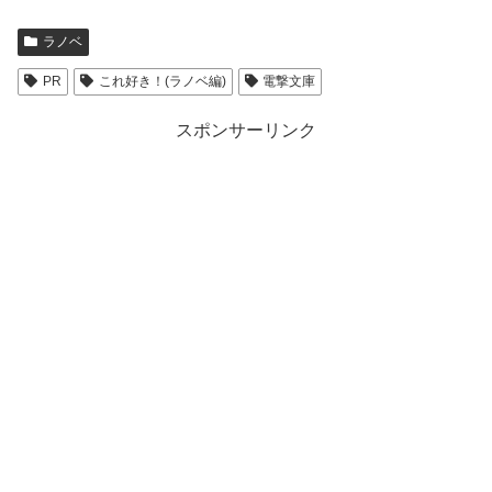
ラノベ
PR
これ好き！(ラノベ編)
電撃文庫
スポンサーリンク