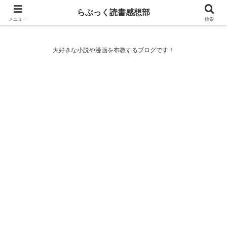
らぶっく読書感想部
らぶっく読書感想部
メニュー
検索
大好きな小説や漫画を布教するブログです！