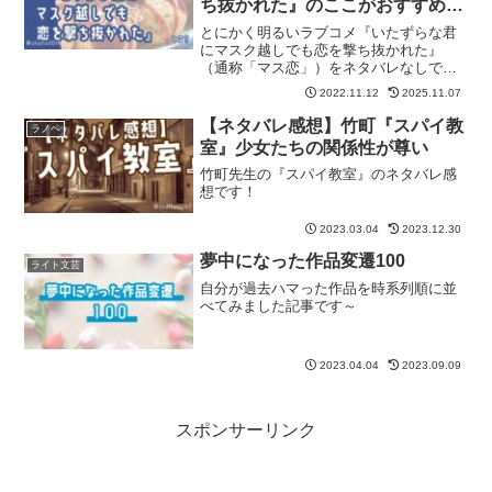
ち抜かれた』のここがおすすめ
【マス恋】
とにかく明るいラブコメ『いたずらな君
にマスク越しでも恋を撃ち抜かれた』
（通称「マス恋」）をネタバレなしでご
紹介します！ 記事の最後には「マス
2022.11.12
2025.11.07
恋」が気に入った方におすすめの作品も
紹介しています。
【ネタバレ感想】竹町『スパイ教
ラノベ
室』少女たちの関係性が尊い
竹町先生の『スパイ教室』のネタバレ感
想です！
2023.03.04
2023.12.30
夢中になった作品変遷100
ライト文芸
自分が過去ハマった作品を時系列順に並
べてみました記事です～
2023.04.04
2023.09.09
スポンサーリンク