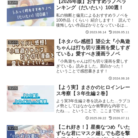
【2026年版】おすすめラノベラ
ラノベ
ンキング（だいたい）100選！
私の独断と偏見によるおすすめラノベを
100作品（くらい）紹介します！ 読んで
後悔しない作品ばかりとなっているはず
です！
2023.06.14
2026.05.11
【ネタバレ感想】望公太『小鳥遊
ラノベ
ちゃんは打ち切り漫画を愛しすぎ
ている』愛すべき漫画ラノベ
『小鳥遊ちゃんは打ち切り漫画を愛しす
ぎている』読みました。面白かった！
ということで感想書きます！
2024.06.16
【よう実】まさかのヒロインレー
ラノベ
ス考察【３年生編２巻】
よう実3年生編２巻を読みました…ラブコ
メ勢としてはなかなか衝撃的な内容でし
たね…。ということで、ここまで出てき
たヒロインたちをおさらいしつつ、本命
2025.09.22
2026.07.11
２人について考えるなど。
【これ好き！】星奏なつめ『いた
ラノベ
ずらな君にマスク越しでも恋を撃