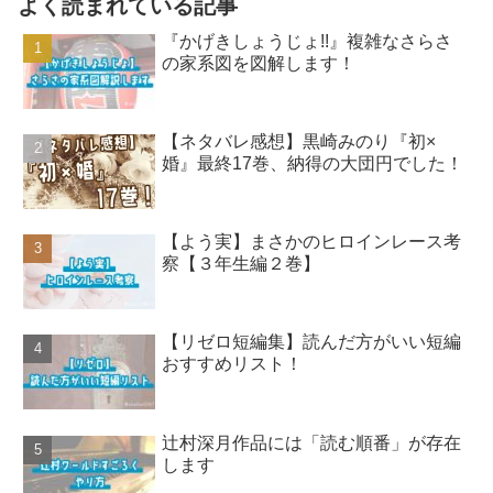
よく読まれている記事
『かげきしょうじょ!!』複雑なさらさ
の家系図を図解します！
【ネタバレ感想】黒崎みのり『初×
婚』最終17巻、納得の大団円でした！
【よう実】まさかのヒロインレース考
察【３年生編２巻】
【リゼロ短編集】読んだ方がいい短編
おすすめリスト！
辻村深月作品には「読む順番」が存在
します