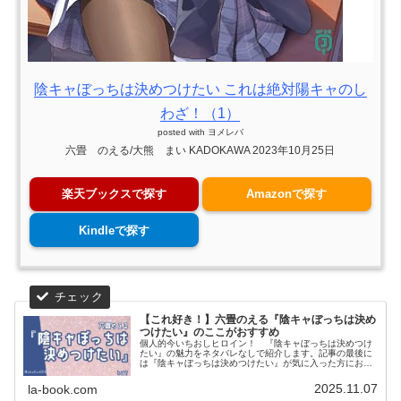
陰キャぼっちは決めつけたい これは絶対陽キャのし
わざ！（1）
posted with
ヨメレバ
六畳 のえる/大熊 まい KADOKAWA 2023年10月25日
楽天ブックスで探す
Amazonで探す
Kindleで探す
【これ好き！】六畳のえる『陰キャぼっちは決め
つけたい』のここがおすすめ
個人的今いちおしヒロイン！ 『陰キャぼっちは決めつけ
たい』の魅力をネタバレなしで紹介します。記事の最後に
は『陰キャぼっちは決めつけたい』が気に入った方におす
すめの作品も紹介しています。
2025.11.07
la-book.com