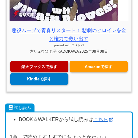
悪役ムーブで青春リスタート！ 悲劇のヒロインを金
と権力で救い出す
posted with
ヨメレバ
左リュウ/ふじ子 KADOKAWA 2025年08月08日
楽天ブックスで探す
Amazonで探す
Kindleで探す
試し読み
BOOK☆WALKERから試し読みは
こちら
1章まで読めます！すでにちょっとかわいい