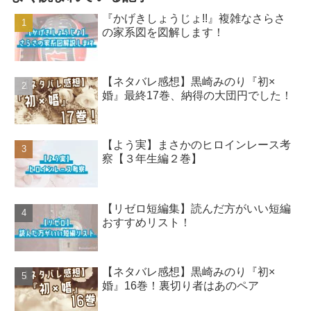
『かげきしょうじょ!!』複雑なさらさ
の家系図を図解します！
【ネタバレ感想】黒崎みのり『初×
婚』最終17巻、納得の大団円でした！
【よう実】まさかのヒロインレース考
察【３年生編２巻】
【リゼロ短編集】読んだ方がいい短編
おすすめリスト！
【ネタバレ感想】黒崎みのり『初×
婚』16巻！裏切り者はあのペア