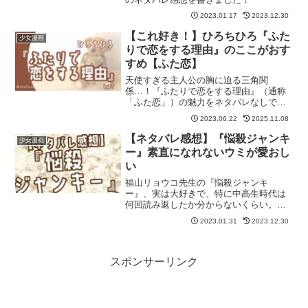
2023.01.17
2023.12.30
【これ好き！】ひろちひろ『ふた
少女漫画
りで恋をする理由』のここがおす
すめ【ふた恋】
天使すぎる主人公の胸に迫る三角関
係…！『ふたりで恋をする理由』（通称
「ふた恋」）の魅力をネタバレなしでご
紹介します！ 記事の最後には「ふた
2023.06.22
2025.11.08
恋」が気に入った方におすすめの作品も
紹介しています。
【ネタバレ感想】『悩殺ジャンキ
少女漫画
ー』素直になれないウミが愛おし
い
福山リョウコ先生の『悩殺ジャンキ
ー』、実は大好きで、特に中高生時代は
何回読み返したか分からないくらい。そ
んな『悩殺ジャンキー』のネタバレ感想
2023.01.31
2023.12.30
です！
スポンサーリンク