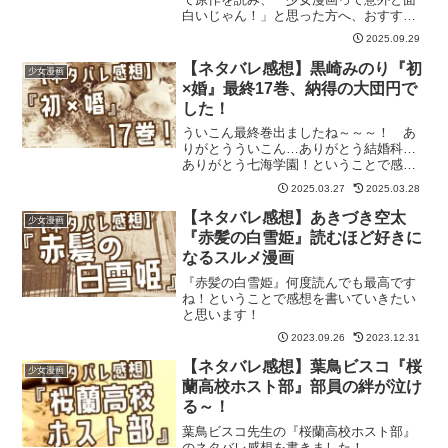
白いじゃん！」と思った方へ、おすすめ
の作品をご紹介します！
2025.09.29
【ネタバレ感想】黒崎みのり『初
少女漫画
×婚』最終17巻、納得の大団円で
した！
ういこん最終巻出ましたね～～～！ あ
りがとうういこん…ありがとう結婚科…
ありがとう七海学園！ということで感想
書きます！
2025.03.27
2025.03.28
【ネタバレ感想】あきづき空太
少女漫画
『赤髪の白雪姫』読むほど好きに
なるスルメ漫画
『赤髪の白雪姫』何度読んでも最高です
ね！ということで感想を書いていきたい
と思います！
2023.09.26
2023.12.31
【ネタバレ感想】葉鳥ビスコ『桜
少女漫画
蘭高校ホスト部』部員の絆が泣け
る～！
葉鳥ビスコ先生の『桜蘭高校ホスト部』
のネタバレ感想を書きました！