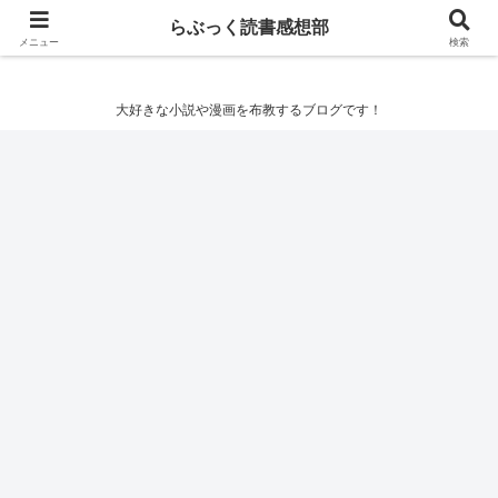
らぶっく読書感想部
らぶっく読書感想部
メニュー
検索
大好きな小説や漫画を布教するブログです！