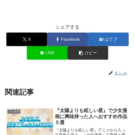
シェアする
X
Facebook
はてブ
LINE
コピー
えしゃ
関連記事
『太陽よりも眩しい星』で少女漫
少女漫画
画に興味持った人へおすすめ作品
５選
『太陽よりも眩しい星』アニメから入っ
て原作を読み、「少女漫画って意外と面