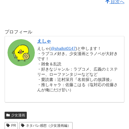
目次へ
プロフィール
えしゃ
えしゃ(
@shallot0147
)と申します！
・ラブコメ好き。少女漫画とラノベが大好き
です！
・雑食＆乱読
・好きなジャンル：ラブコメ、広義のミステ
リー、ローファンタジーなどなど
・愛読書：辻村深月『名前探しの放課後』
・推しキャラ：佐藤こはる（塩対応の佐藤さ
んが俺にだけ甘い）
少女漫画
PR
ネタバレ感想（少女漫画編）