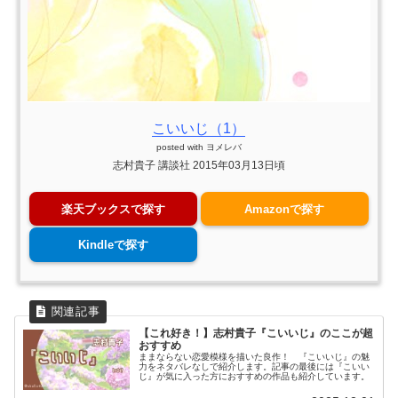
こいいじ（1）
posted with
ヨメレバ
志村貴子 講談社 2015年03月13日頃
楽天ブックスで探す
Amazonで探す
Kindleで探す
【これ好き！】志村貴子『こいいじ』のここが超
おすすめ
ままならない恋愛模様を描いた良作！ 『こいいじ』の魅
力をネタバレなしで紹介します。記事の最後には『こいい
じ』が気に入った方におすすめの作品も紹介しています。